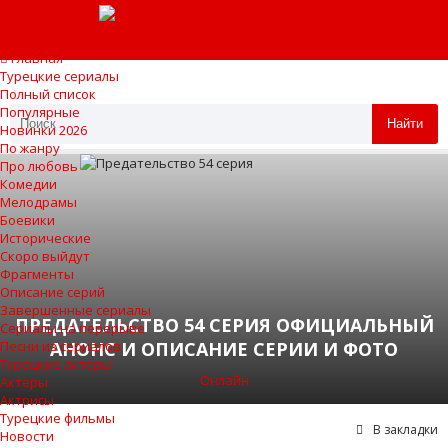
Главная
Турецкие сериалы
Полный список
Популярные
Найти
Новинки 2026
По жанру
Про любовь
Комедии
Мелодрамы
Боевики
Исторические
Скоро выйдут
Фрагменты
Описание серий
Завершенные сериалы
ПРЕДАТЕЛЬСТВО 54 СЕРИЯ ОФИЦИАЛЬНЫЙ
Сериалы на перерыве
АНОНС И ОПИСАНИЕ СЕРИИ И ФОТО
Песни из сериалов
Турецкие актеры
Онлайн
Актеры
Актрисы
Турецкие фильмы
В закладки
Новости