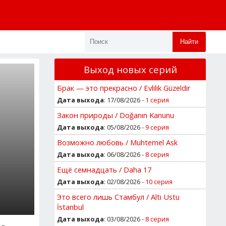
Найти
Выход новых серий
Брак — это прекрасно / Evlilik Güzeldir
Дата выхода
: 17/08/2026 -
1 серия
Закон природы / Doğanın Kanunu
Дата выхода
: 05/08/2026 -
9 серия
Возможно любовь / Muhtemel Ask
Дата выхода
: 06/08/2026 -
8 серия
Ещё семнадцать / Daha 17
Дата выхода
: 02/08/2026 -
10 серия
Это всего лишь Стамбул / Altı Ustu
İstanbul
Дата выхода
: 03/08/2026 -
8 серия