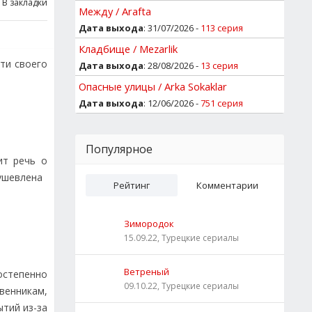
В закладки
Между / Arafta
Дата выхода
: 31/07/2026 -
113 серия
Кладбище / Mezarlik
сти своего
Дата выхода
: 28/08/2026 -
13 серия
Опасные улицы / Arka Sokaklar
Дата выхода
: 12/06/2026 -
751 серия
Популярное
ит речь о
евлена ​​
Рейтинг
Комментарии
Зимородок
15.09.22, Турецкие сериалы
Ветреный
остепенно
09.10.22, Турецкие сериалы
венникам,
ытий из-за