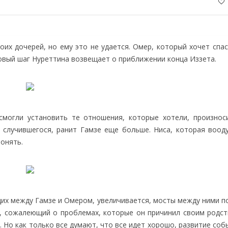
оих дочерей, но ему это не удается. Омер, который хочет спа
Новый шаг Нуреттина возвещает о приближении конца Иззета.
смогли установить те отношения, которые хотели, произнос
 случившегося, ранит Гамзе еще больше. Ниса, которая воодуш
понять.
щих между Гамзе и Омером, увеличивается, мосты между ними п
ир, сожалеющий о проблемах, которые он причинил своим родст
. Но как только все думают, что все идет хорошо, развитие соб