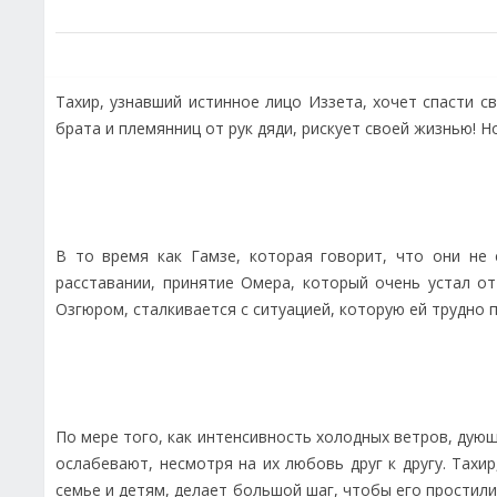
Тахир, узнавший истинное лицо Иззета, хочет спасти св
брата и племянниц от рук дяди, рискует своей жизнью! 
В то время как Гамзе, которая говорит, что они не 
расставании, принятие Омера, который очень устал от
Озгюром, сталкивается с ситуацией, которую ей трудно 
По мере того, как интенсивность холодных ветров, дую
ослабевают, несмотря на их любовь друг к другу. Тах
семье и детям, делает большой шаг, чтобы его простили