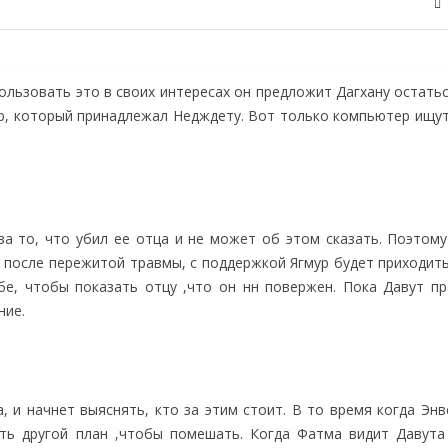
пользовать это в своих интересах он предложит Дагхану остать
р, который принадлежал Недждету. Вот только компьютер ищут 
за то, что убил ее отца и не может об этом сказать. Поэтому
 после пережитой травмы, с поддержкой Ягмур будет приходить
бе, чтобы показать отцу ,что он нн повержен. Пока Давут п
ние.
, и начнет выяснять, кто за этим стоит. В то время когда Эн
сть другой план ,чтобы помешать. Когда Фатма видит Давута