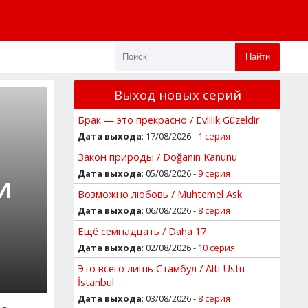
Найти
Выход новых серий
Брак — это прекрасно / Evlilik Güzeldir
Дата выхода
: 17/08/2026 -
1 серия
Закон природы / Doğanın Kanunu
Дата выхода
: 05/08/2026 -
9 серия
И
Возможно любовь / Muhtemel Ask
Дата выхода
: 06/08/2026 -
8 серия
Ещё семнадцать / Daha 17
Дата выхода
: 02/08/2026 -
10 серия
Это всего лишь Стамбул / Altı Ustu
İstanbul
Дата выхода
: 03/08/2026 -
8 серия