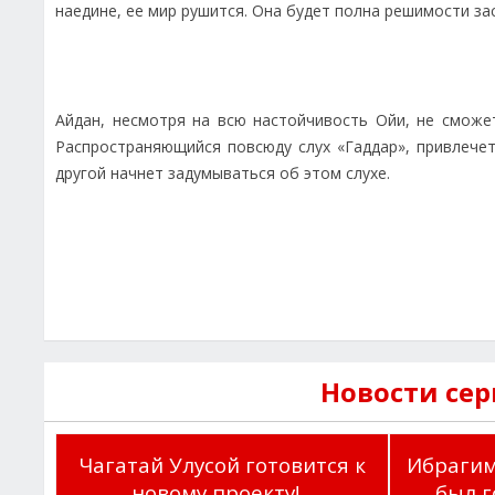
наедине, ее мир рушится. Она будет полна решимости зас
Айдан, несмотря на всю настойчивость Ойи, не сможе
Распространяющийся повсюду слух «Гаддар», привлечет
другой начнет задумываться об этом слухе.
Новости се
Чагатай Улусой готовится к
Ибрагим
новому проекту!...
был г