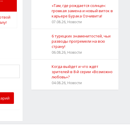
«Там, где рождается солнце»:
громкая замена и новый виток в
карьере Бурака Озчивита!
07.08.26, Новости
6 турецких знаменитостей, чьи
разводы прогремели на всю
страну!
06.08.26, Новости
Когда выйдет и что ждёт
зрителей в 8-й серии «Возможно
любовь»?
04.08.26, Новости
тарий