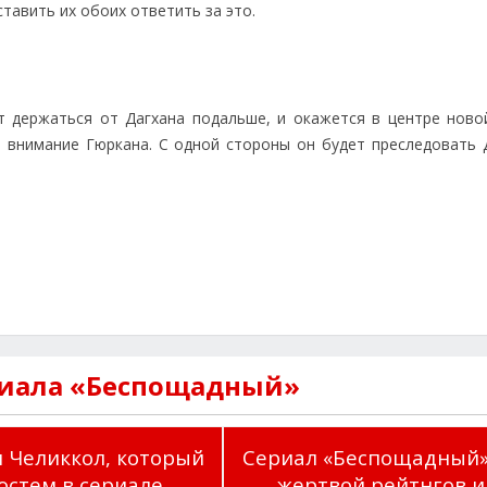
тавить их обоих ответить за это.
т держаться от Дагхана подальше, и окажется в центре ново
 внимание Гюркана. С одной стороны он будет преследовать Д
риала «Беспощадный»
 Челиккол, который
Сериал «Беспощадный»
остем в сериале...
жертвой рейтнгов и..