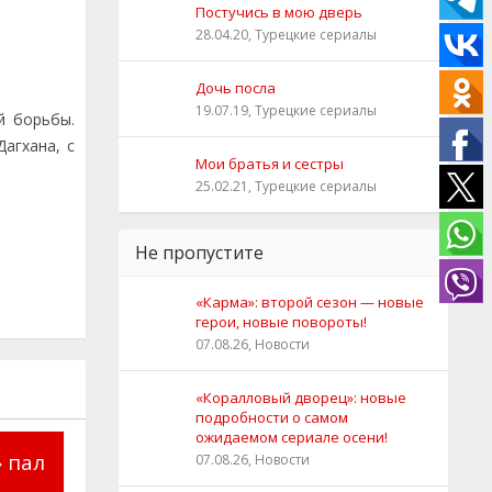
Постучись в мою дверь
28.04.20, Турецкие сериалы
Дочь посла
19.07.19, Турецкие сериалы
й борьбы.
агхана, с
Мои братья и сестры
25.02.21, Турецкие сериалы
Не пропустите
«Карма»: второй сезон — новые
герои, новые повороты!
07.08.26, Новости
«Коралловый дворец»: новые
подробности о самом
ожидаемом сериале осени!
 пал
07.08.26, Новости
.