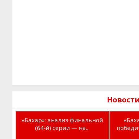
Новости
«Бахар»: анализ финальной
«Баха
(64‑й) серии — на...
победит