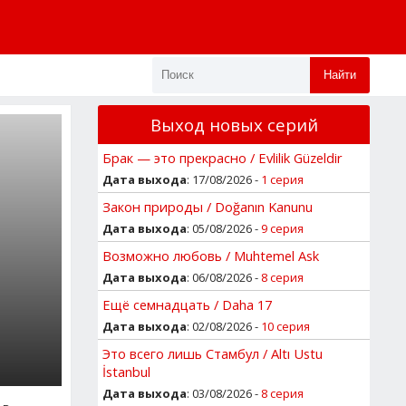
Найти
Выход новых серий
Брак — это прекрасно / Evlilik Güzeldir
Дата выхода
: 17/08/2026 -
1 серия
Закон природы / Doğanın Kanunu
Дата выхода
: 05/08/2026 -
9 серия
Возможно любовь / Muhtemel Ask
Дата выхода
: 06/08/2026 -
8 серия
Ещё семнадцать / Daha 17
Дата выхода
: 02/08/2026 -
10 серия
Это всего лишь Стамбул / Altı Ustu
İstanbul
Дата выхода
: 03/08/2026 -
8 серия