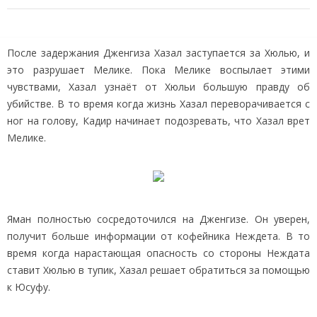
После задержания Дженгиза Хазал заступается за Хюлью, и
это разрушает Мелике. Пока Мелике воспылает этими
чувствами, Хазал узнаёт от Хюльи большую правду об
убийстве. В то время когда жизнь Хазал переворачивается с
ног на голову, Кадир начинает подозревать, что Хазал врет
Мелике.
Яман полностью сосредоточился на Дженгизе. Он уверен,
получит больше информации от кофейника Неждета. В то
время когда нарастающая опасность со стороны Неждата
ставит Хюлью в тупик, Хазал решает обратиться за помощью
к Юсуфу.