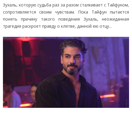
Зухаль, которую судьба раз за разом сталкивает с Тайфуном,
сопротивляется своим чувствам. Пока Тайфун пытается
понять причину такого поведения Зухаль, неожиданная
трагедия раскроет правду о клятве, данной ею отцу...