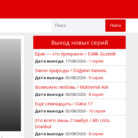
Найти
Выход новых серий
Брак — это прекрасно / Evlilik Güzeldir
Дата выхода
: 17/08/2026 -
1 серия
Закон природы / Doğanın Kanunu
Дата выхода
: 05/08/2026 -
9 серия
Возможно любовь / Muhtemel Ask
Дата выхода
: 06/08/2026 -
8 серия
Ещё семнадцать / Daha 17
Дата выхода
: 02/08/2026 -
10 серия
Это всего лишь Стамбул / Altı Ustu
İstanbul
Дата выхода
: 03/08/2026 -
8 серия