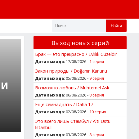
Найти
Выход новых серий
Брак — это прекрасно / Evlilik Güzeldir
Дата выхода
: 17/08/2026 -
1 серия
Закон природы / Doğanın Kanunu
Дата выхода
: 05/08/2026 -
9 серия
 И
Возможно любовь / Muhtemel Ask
Дата выхода
: 06/08/2026 -
8 серия
Ещё семнадцать / Daha 17
Дата выхода
: 02/08/2026 -
10 серия
Это всего лишь Стамбул / Altı Ustu
İstanbul
Дата выхода
: 03/08/2026 -
8 серия