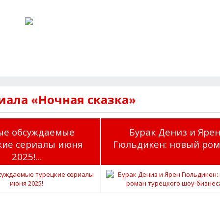
иала «Ночная сказка»
ые обсуждаемые
Бурак Дениз и Яре
кие сериалы июня
Гюльдикен: новый рома
2025!...