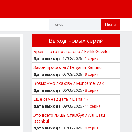
Найти
Выход новых серий
Брак — это прекрасно / Evlilik Güzeldir
Дата выхода
: 17/08/2026 -
1 серия
Закон природы / Doğanın Kanunu
Дата выхода
: 05/08/2026 -
9 серия
Возможно любовь / Muhtemel Ask
Дата выхода
: 06/08/2026 -
8 серия
Ещё семнадцать / Daha 17
Дата выхода
: 09/08/2026 -
11 серия
Это всего лишь Стамбул / Altı Ustu
İstanbul
Дата выхода
: 03/08/2026 -
8 серия