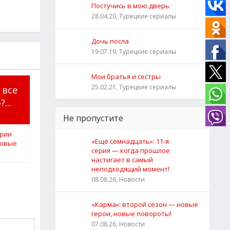
Постучись в мою дверь
28.04.20, Турецкие сериалы
Дочь посла
19.07.19, Турецкие сериалы
Мои братья и сестры
25.02.21, Турецкие сериалы
 все
...
Не пропустите
«Ещё семнадцать»: 11‑я
серия — когда прошлое
настигает в самый
неподходящий момент!
08.08.26, Новости
«Карма»: второй сезон — новые
герои, новые повороты!
07.08.26, Новости