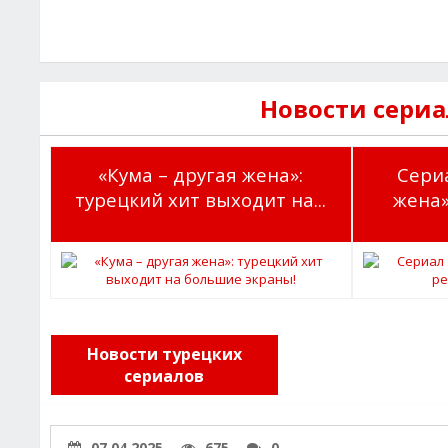
Новости сериа
«Кума – другая жена»:
Сериа
турецкий хит выходит на...
жена»
Новости турецких
сериалов
07.04.2025
675
0