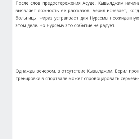
После слов предостережения Асуде, Кывылджим начина
выявляет ложность её рассказов. Берил исчезает, ко
больницы. Фираз устраивает для Нурсемы неожиданну
этом деле. Но Нурсему это событие не радует.
Однажды вечером, в отсутствие Кывылджим, Берил прони
тренировки в спортзале может спровоцировать серьезн