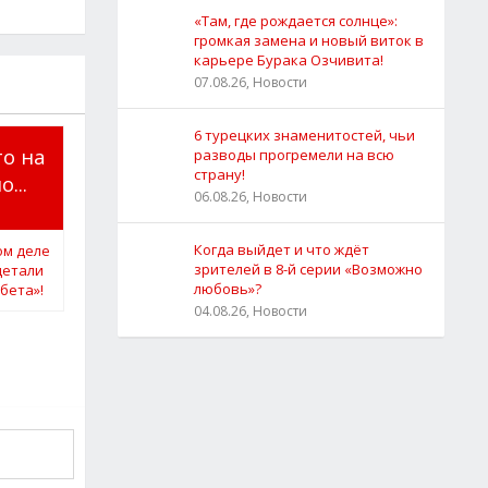
«Там, где рождается солнце»:
громкая замена и новый виток в
карьере Бурака Озчивита!
07.08.26, Новости
6 турецких знаменитостей, чьи
то на
разводы прогремели на всю
страну!
...
06.08.26, Новости
Когда выйдет и что ждёт
зрителей в 8-й серии «Возможно
любовь»?
04.08.26, Новости