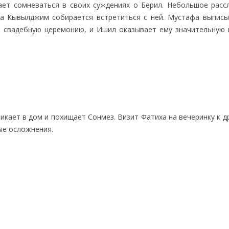
ет сомневаться в своих суждениях о Берил. Небольшое расс
гда Кывылджим собирается встретиться с ней. Мустафа выписы
ю свадебную церемонию, и Ишил оказывает ему значительную
кает в дом и похищает Сонмез. Визит Фатиха на вечеринку к д
ые осложнения.