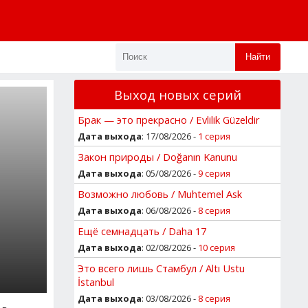
Найти
Выход новых серий
Брак — это прекрасно / Evlilik Güzeldir
Дата выхода
: 17/08/2026 -
1 серия
Закон природы / Doğanın Kanunu
Дата выхода
: 05/08/2026 -
9 серия
Й
Возможно любовь / Muhtemel Ask
Дата выхода
: 06/08/2026 -
8 серия
Ещё семнадцать / Daha 17
Дата выхода
: 02/08/2026 -
10 серия
Это всего лишь Стамбул / Altı Ustu
İstanbul
Дата выхода
: 03/08/2026 -
8 серия