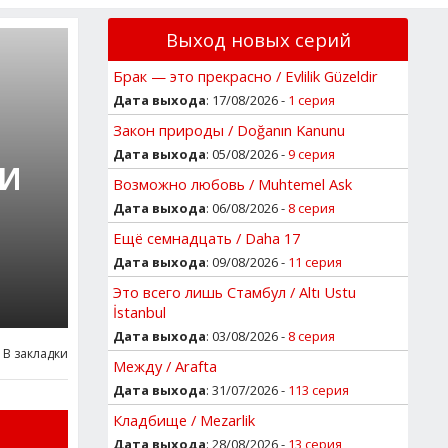
Выход новых серий
Брак — это прекрасно / Evlilik Güzeldir
Дата выхода
: 17/08/2026 -
1 серия
Закон природы / Doğanın Kanunu
Дата выхода
: 05/08/2026 -
9 серия
 И
Возможно любовь / Muhtemel Ask
Дата выхода
: 06/08/2026 -
8 серия
Ещё семнадцать / Daha 17
Дата выхода
: 09/08/2026 -
11 серия
Это всего лишь Стамбул / Altı Ustu
İstanbul
Дата выхода
: 03/08/2026 -
8 серия
В закладки
Между / Arafta
Дата выхода
: 31/07/2026 -
113 серия
Кладбище / Mezarlik
Дата выхода
: 28/08/2026 -
13 серия