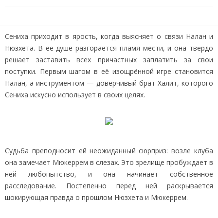
Сениха приходит в ярость, когда выясняет о связи Налан и
Нюзхета. В её душе разгорается пламя мести, и она твёрдо
решает заставить всех причастных заплатить за свои
поступки. Первым шагом в её изощрённой игре становится
Налан, а инструментом — доверчивый брат Халит, которого
Сениха искусно использует в своих целях.
Судьба преподносит ей неожиданный сюрприз: возле клуба
она замечает Мюкеррем в слезах. Это зрелище пробуждает в
ней любопытство, и она начинает собственное
расследование. Постепенно перед ней раскрывается
шокирующая правда о прошлом Нюзхета и Мюкеррем.