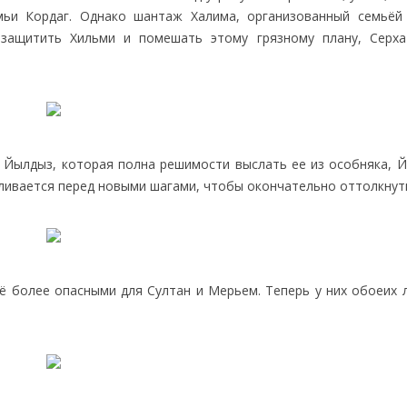
мьи Кордаг. Однако шантаж Халима, организованный семьёй
 защитить Хильми и помешать этому грязному плану, Серх
у Йылдыз, которая полна решимости выслать ее из особняка, Й
ливается перед новыми шагами, чтобы окончательно оттолкнут
ё более опасными для Султан и Мерьем. Теперь у них обоеих 