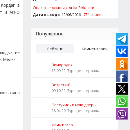
 Кордаг в
Опасные улицы / Arka Sokaklar
ат и Акиф
Дата выхода
: 12/06/2026 -
751 серия
Популярное
Рейтинг
Комментарии
ылдыз, не
ь Мелек.
Зимородок
15.09.22, Турецкие сериалы
Ветреный
09.10.22, Турецкие сериалы
лишь одна
Постучись в мою дверь
28.04.20, Турецкие сериалы
Дочь посла