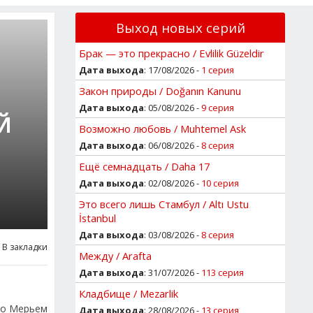
Выход новых серий
Брак — это прекрасно / Evlilik Güzeldir
Дата выхода
: 17/08/2026 -
1 серия
Закон природы / Doğanın Kanunu
Дата выхода
: 05/08/2026 -
9 серия
Й
Возможно любовь / Muhtemel Ask
Дата выхода
: 06/08/2026 -
8 серия
Ещё семнадцать / Daha 17
Дата выхода
: 02/08/2026 -
10 серия
Это всего лишь Стамбул / Altı Ustu
İstanbul
Дата выхода
: 03/08/2026 -
8 серия
В закладки
Между / Arafta
Дата выхода
: 31/07/2026 -
113 серия
Кладбище / Mezarlik
что Мерьем
Дата выхода
: 28/08/2026 -
13 серия