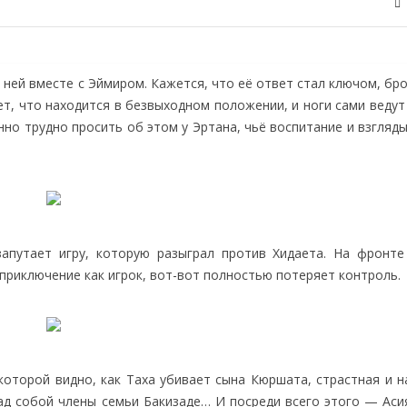
 ней вместе с Эймиром. Кажется, что её ответ стал ключом, б
ует, что находится в безвыходном положении, и ноги сами ведут
но трудно просить об этом у Эртана, чьё воспитание и взгляд
путает игру, которую разыграл против Хидаета. На фронте
приключение как игрок, вот-вот полностью потеряет контроль.
 которой видно, как Таха убивает сына Кюршата, страстная и 
ад собой члены семьи Бакизаде… И посреди всего этого — Асия