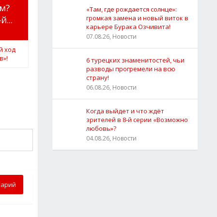
м?
«Там, где рождается солнце»:
...
громкая замена и новый виток в
карьере Бурака Озчивита!
07.08.26, Новости
6 турецких знаменитостей, чьи
разводы прогремели на всю
страну!
06.08.26, Новости
Когда выйдет и что ждёт
зрителей в 8-й серии «Возможно
любовь»?
04.08.26, Новости
тарий