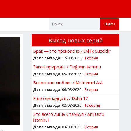
Найти
Выход новых серий
Брак — это прекрасно / Evlilik Güzeldir
Дата выхода
: 17/08/2026 -
1 серия
Закон природы / Doğanın Kanunu
Дата выхода
: 05/08/2026 -
9 серия
Возможно любовь / Muhtemel Ask
Дата выхода
: 06/08/2026 -
8 серия
Ещё семнадцать / Daha 17
Дата выхода
: 02/08/2026 -
10 серия
Это всего лишь Стамбул / Altı Ustu
İstanbul
Дата выхода
: 03/08/2026 -
8 серия