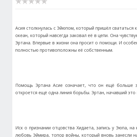
Асия столкнулась с Эйюпом, который пришёл свататься к
океан, который навсегда заковал её в цепи. Она чувств
Эртана. Впервые в жизни она просит о помощи. И особен
полностью противоположны её собственным.
Помощь Эртана Асие означает, что он ещё больше за
откроется ещё одна линия борьбы. Эртан, начавший это 
Иск о признании отцовства Хидаета, запись у Эюпа, на
любовь Эймира, топор войны, который вновь занесли н