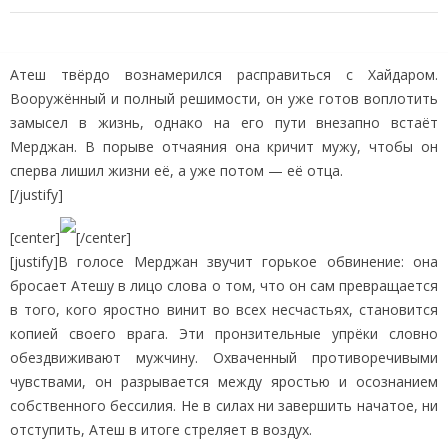
Атеш твёрдо вознамерился расправиться с Хайдаром.
Вооружённый и полный решимости, он уже готов воплотить
замысел в жизнь, однако на его пути внезапно встаёт
Мерджан. В порыве отчаяния она кричит мужу, чтобы он
сперва лишил жизни её, а уже потом — её отца.
[/justify]
[center]
[/center]
[justify]В голосе Мерджан звучит горькое обвинение: она
бросает Атешу в лицо слова о том, что он сам превращается
в того, кого яростно винит во всех несчастьях, становится
копией своего врага. Эти пронзительные упрёки словно
обездвиживают мужчину. Охваченный противоречивыми
чувствами, он разрывается между яростью и осознанием
собственного бессилия. Не в силах ни завершить начатое, ни
отступить, Атеш в итоге стреляет в воздух.