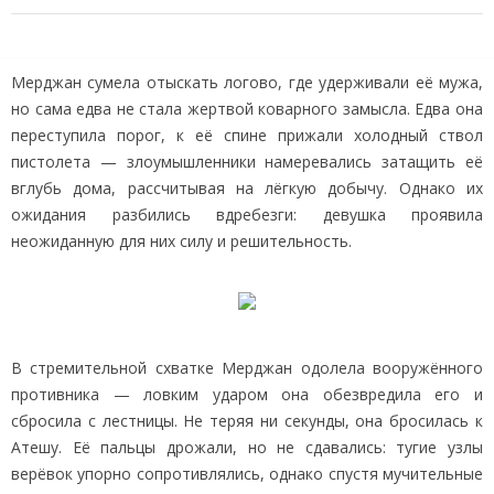
Мерджан сумела отыскать логово, где удерживали её мужа,
но сама едва не стала жертвой коварного замысла. Едва она
переступила порог, к её спине прижали холодный ствол
пистолета — злоумышленники намеревались затащить её
вглубь дома, рассчитывая на лёгкую добычу. Однако их
ожидания разбились вдребезги: девушка проявила
неожиданную для них силу и решительность.
В стремительной схватке Мерджан одолела вооружённого
противника — ловким ударом она обезвредила его и
сбросила с лестницы. Не теряя ни секунды, она бросилась к
Атешу. Её пальцы дрожали, но не сдавались: тугие узлы
верёвок упорно сопротивлялись, однако спустя мучительные