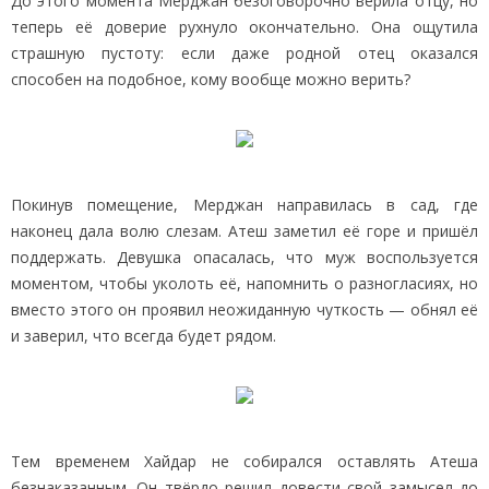
До этого момента Мерджан безоговорочно верила отцу, но
теперь её доверие рухнуло окончательно. Она ощутила
страшную пустоту: если даже родной отец оказался
способен на подобное, кому вообще можно верить?
Покинув помещение, Мерджан направилась в сад, где
наконец дала волю слезам. Атеш заметил её горе и пришёл
поддержать. Девушка опасалась, что муж воспользуется
моментом, чтобы уколоть её, напомнить о разногласиях, но
вместо этого он проявил неожиданную чуткость — обнял её
и заверил, что всегда будет рядом.
Тем временем Хайдар не собирался оставлять Атеша
безнаказанным. Он твёрдо решил довести свой замысел до