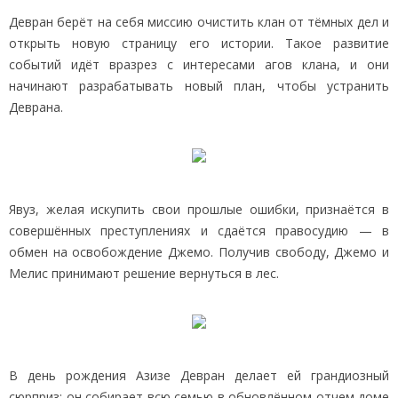
Девран берёт на себя миссию очистить клан от тёмных дел и
открыть новую страницу его истории. Такое развитие
событий идёт вразрез с интересами агов клана, и они
начинают разрабатывать новый план, чтобы устранить
Деврана.
Явуз, желая искупить свои прошлые ошибки, признаётся в
совершённых преступлениях и сдаётся правосудию — в
обмен на освобождение Джемо. Получив свободу, Джемо и
Мелис принимают решение вернуться в лес.
В день рождения Азизе Девран делает ей грандиозный
сюрприз: он собирает всю семью в обновлённом отчем доме