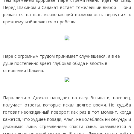
Тем временем здоровье Наре стремительно идёт на спад.
Перед Шахином и Садакат встаёт тяжелейший выбор — они
решаются на шаг, исключающий возможность вернуться к
прежнему: избавляются от ребёнка.
Наре с огромным трудом принимает случившееся, а в её
душе постепенно зреет глубокая обида и злость в
отношении Шахина.
Параллельно Джихан нападает на след Энгина и, наконец,
получает ответы, которые искал долгое время. Но судьба
готовит неожиданный поворот: как раз в тот момент, когда
кажется, что худшее позади, Алья, не колеблясь ни секунды и
движимая лишь стремлением спасти сына, оказывается в
смертельно опасной ситуации. В ответ Джихан готов пойти