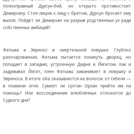
полноправный Дурсун‑бей, он открыто противостоит
Демирхану. Стоя лицом к лицу с братом, Дурсун бросает ему
вызов. Пойдёт ли Демирхан на разрыв родственных уз ради
собственных амбиций?
Фатьма и Эвренос в смертельной ловушке. Глубоко
разочарованная, Фатьма пытается покинуть дворец, но
попадает в западню, устроенную Дафне и Йигитом. Как и
задумывал Йигит, плен Фатьмы заманивает в ловушку и
Эвреноса. В итоге оба оказываются на волосок от гибели —
в пламени огня. Сумеет ли султан Орхан прийти им на
помощь? Или воссоединение влюблённых отложится до
Судного дня?