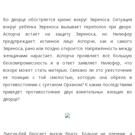
Во дворце обостряется кризис вокруг Эвреноса. Ситуация
вокруг ребёнка Эвреноса вызывает переполох при дворе.
Аспорча встаёт на защиту Эвреноса, но Нилюфер
предупреждает: истинное лицо Аспорчи, как и самого
Эвреноса, рано или поздно откроется. Напряжённость между
женщинами нарастает. Аспорча проявляет всё большую
бескомпромиссность и в ответ заявляет Нилюфер, что
вскоре может стать матерью. Связано ли это ужесточение
её позиции с той смелостью, которую она обрела в
противостоянии с султаном Орханом? К каким последствиям
приведёт противостояние двух влиятельных женщин во
дворце?
Дурсун‑бей бросает вызов брату. Больше не пленник, а