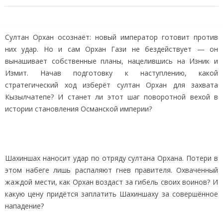
Султан Орхан осознаёт: новый император готовит против
них удар. Но и сам Орхан Гази не бездействует — он
вынашивает собственные планы, нацелившись на Изник и
Измит. Начав подготовку к наступлению, какой
стратегический ход изберёт султан Орхан для захвата
Кызылчатепе? И станет ли этот шаг поворотной вехой в
истории становления Османской империи?
Шахиншах наносит удар по отряду султана Орхана. Потери в
этом набеге лишь распаляют гнев правителя. Охваченный
жаждой мести, как Орхан воздаст за гибель своих воинов? И
какую цену придётся заплатить Шахиншаху за совершённое
нападение?