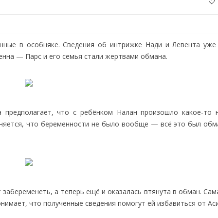
нные в особняке. Сведения об интрижке Нади и Левента уже
енна — Парс и его семья стали жертвами обмана.
 предполагает, что с ребёнком Налан произошло какое‑то н
няется, что беременности не было вообще — всё это был обма
 забеременеть, а теперь ещё и оказалась втянута в обман. Са
нимает, что полученные сведения помогут ей избавиться от Аси