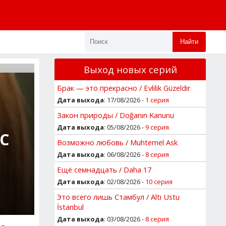
Найти
Выход новых серий
Брак — это прекрасно / Evlilik Güzeldir
Дата выхода
: 17/08/2026 -
1 серия
Закон природы / Doğanın Kanunu
Дата выхода
: 05/08/2026 -
9 серия
С
Возможно любовь / Muhtemel Ask
Дата выхода
: 06/08/2026 -
8 серия
Ещё семнадцать / Daha 17
Дата выхода
: 02/08/2026 -
10 серия
Это всего лишь Стамбул / Altı Ustu
İstanbul
Дата выхода
: 03/08/2026 -
8 серия