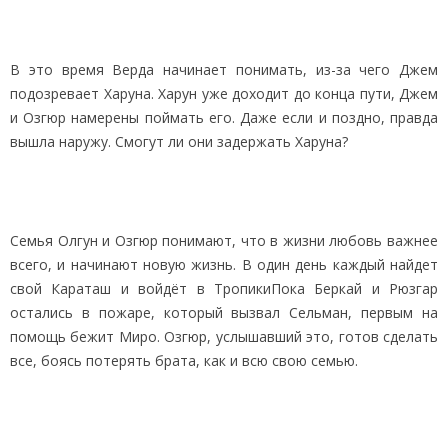
В это время Верда начинает понимать, из-за чего Джем
подозревает Харуна. Харун уже доходит до конца пути, Джем
и Озгюр намерены поймать его. Даже если и поздно, правда
вышла наружу. Смогут ли они задержать Харуна?
Семья Олгун и Озгюр понимают, что в жизни любовь важнее
всего, и начинают новую жизнь. В один день каждый найдет
свой Караташ и войдёт в ТропикиПока Беркай и Рюзгар
остались в пожаре, который вызвал Сельман, первым на
помощь бежит Миро. Озгюр, услышавший это, готов сделать
все, боясь потерять брата, как и всю свою семью.