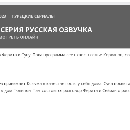
023
ТУРЕЦКИЕ СЕРИАЛЫ
СЕРИЯ РУССКАЯ ОЗВУЧКА
МОТРЕТЬ ОНЛАЙН
 Ферита и Суну. Пока программа сеет хаос в семье Корханов, с
з принимает Кязыма в качестве гостя у себя дома. Суна поквита
ь дом Гюльгюн. Там состоится разговор Ферита и Сейран о расс