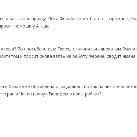
ся и рассказал правду. Пока Ферайе хочет быть осторожнее, Ям
просит помощи у Атеша.
 Атеша? По просьбе Атеша Гюнеш становится адвокатом Ямана 
рситетом и просит снова взять на работу Ферайе, сводит Ямана 
а и Хазал уже объявлена официально, но как на них появляет 
Несрин и Четин прячут Гюльфем в пристройках?