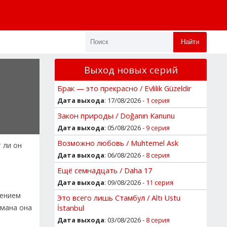
Найти
Выход новых серий
Брак — это прекрасно / Evlilik Güzeldir
Дата выхода
: 17/08/2026 -
1 серия
Закон природы / Doğanın Kanunu
Дата выхода
: 05/08/2026 -
9 серия
Возможно любовь / Muhtemel Ask
 ли он
Дата выхода
: 06/08/2026 -
8 серия
Ещё семнадцать / Daha 17
Дата выхода
: 09/08/2026 -
11 серия
лением
Это всего лишь Стамбул / Altı Ustu
Ямана она
İstanbul
Дата выхода
: 03/08/2026 -
8 серия