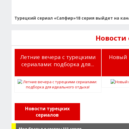
Турецкий сериал «Сапфир»18 серия выйдет на кана
Новости
Летние вечера с турецкими
Новый 
сериалами: подборка для...
Новости турецких
сериалов
Мои братья и сестры 111 серия