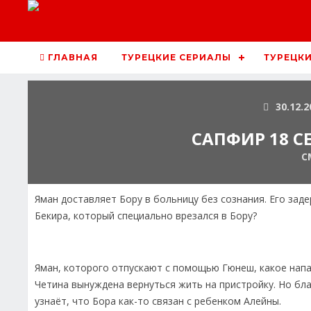
ГЛАВНАЯ
ТУРЕЦКИЕ СЕРИАЛЫ
ТУРЕЦКИ
30.12.2
САПФИР 18 С
С
Яман доставляет Бору в больницу без сознания. Его зад
Бекира, который специально врезался в Бору?
Яман, которого отпускают с помощью Гюнеш, какое напа
Четина вынуждена вернуться жить на пристройку. Но бла
узнаёт, что Бора как-то связан с ребенком Алейны.