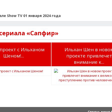
ле Show TV 01 января 2024 года
 сериала «Сапфир»
проект с Ильханом
Ильхан Шен в ново
Шеном!...
проекте привлечет
внимание к...
Спрячь меня 