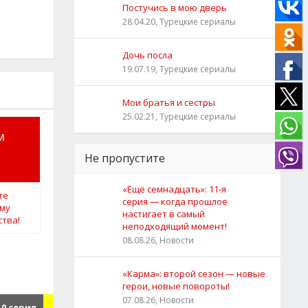
Постучись в мою дверь
28.04.20, Турецкие сериалы
Дочь посла
19.07.19, Турецкие сериалы
Мои братья и сестры
25.02.21, Турецкие сериалы
м
Не пропустите
«Ещё семнадцать»: 11‑я
серия — когда прошлое
настигает в самый
неподходящий момент!
08.08.26, Новости
«Карма»: второй сезон — новые
герои, новые повороты!
07.08.26, Новости
10 серия