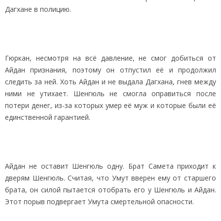
Дагхане в полицию.
Гюркан, несмотря на всё давление, не смог добиться от
Айдан признания, поэтому он отпустил её и продолжил
следить за ней. Хоть Айдан и не выдала Дагхана, гнев между
ними не утихает. Шенгюль не смогла оправиться после
потери денег, из-за которых умер её муж и которые были её
единственной гарантией.
Айдан не оставит Шенгюль одну. Брат Самета приходит к
дверям Шенгюль. Считая, что Умут вверен ему от старшего
брата, он силой пытается отобрать его у Шенгюль и Айдан.
Этот порыв подвергает Умута смертельной опасности.