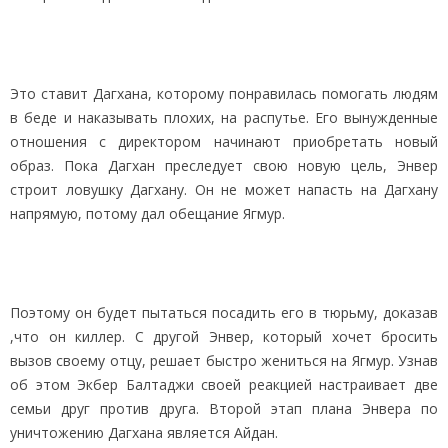
Это ставит Дагхана, которому понравилась помогать людям
в беде и наказывать плохих, на распутье. Его вынужденные
отношения с директором начинают приобретать новый
образ. Пока Дагхан преследует свою новую цель, Энвер
строит ловушку Дагхану. Он не может напасть на Дагхану
напрямую, потому дал обещание Ягмур.
Поэтому он будет пытаться посадить его в тюрьму, доказав
,что он киллер. С другой Энвер, который хочет бросить
вызов своему отцу, решает быстро жениться на Ягмур. Узнав
об этом Экбер Балтаджи своей реакцией настраивает две
семьи друг против друга. Второй этап плана Энвера по
уничтожению Дагхана является Айдан.