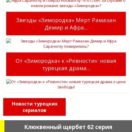
Звезды «Зимородка» Мерт Рамазан
Демир и Афра...
От «Зимородка» к «Ревности»: новая
турецкая драма...
Новости турецких
сериалов
Клюквенный щербет 62 серия