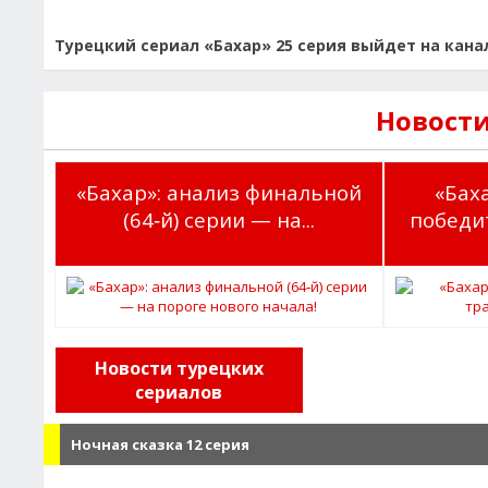
Турецкий сериал «Бахар» 25 серия выйдет на канал
Новости
«Бахар»: анализ финальной
«Баха
(64‑й) серии — на...
победит
Новости турецких
сериалов
Ночная сказка 12 серия