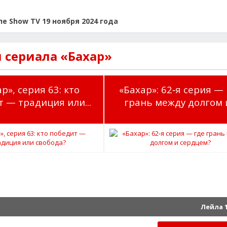
е Show TV 19 ноября 2024 года
 сериала «Бахар»
р», серия 63: кто
«Бахар»: 62‑я серия —
 — традиция или...
грань между долгом и
Лейла 