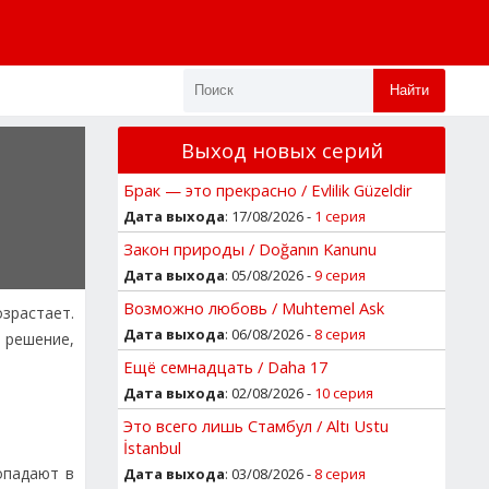
Найти
Выход новых серий
Брак — это прекрасно / Evlilik Güzeldir
Дата выхода
: 17/08/2026 -
1 серия
Закон природы / Doğanın Kanunu
Дата выхода
: 05/08/2026 -
9 серия
Возможно любовь / Muhtemel Ask
зрастает.
Дата выхода
: 06/08/2026 -
8 серия
 решение,
Ещё семнадцать / Daha 17
Дата выхода
: 02/08/2026 -
10 серия
Это всего лишь Стамбул / Altı Ustu
İstanbul
опадают в
Дата выхода
: 03/08/2026 -
8 серия