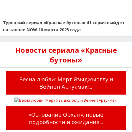
Турецкий сериал «Красные бутоны» 41 серия выйдет
на канале NOW 10 марта 2025 года
Новости сериала «Красные
бутоны»
Весна любви: Мерт Языджыоглу и
Зейнеп Артукмак!...
«Основание Орхан»: новые
подробности и ожидания...