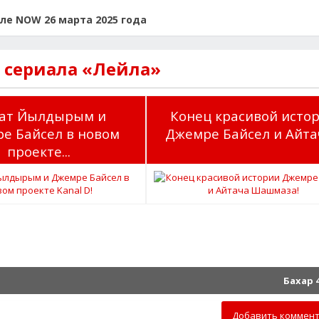
ле NOW 26 марта 2025 года
 сериала «Лейла»
ат Йылдырым и
Конец красивой исто
е Байсел в новом
Джемре Байсел и Айтач
проекте...
Бахар 
Добавить коммен