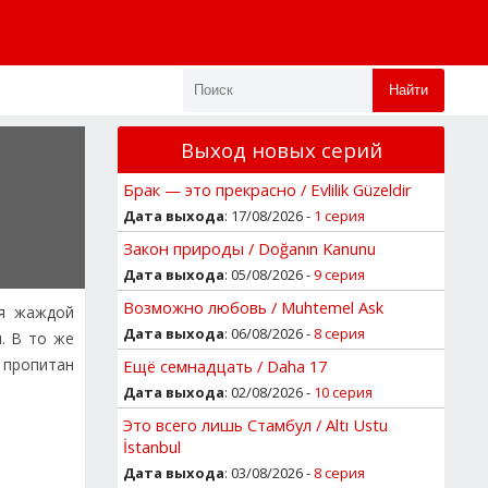
Найти
Выход новых серий
Брак — это прекрасно / Evlilik Güzeldir
Дата выхода
: 17/08/2026 -
1 серия
Закон природы / Doğanın Kanunu
Дата выхода
: 05/08/2026 -
9 серия
Возможно любовь / Muhtemel Ask
ая жаждой
Дата выхода
: 06/08/2026 -
8 серия
. В то же
 пропитан
Ещё семнадцать / Daha 17
Дата выхода
: 02/08/2026 -
10 серия
Это всего лишь Стамбул / Altı Ustu
İstanbul
Дата выхода
: 03/08/2026 -
8 серия