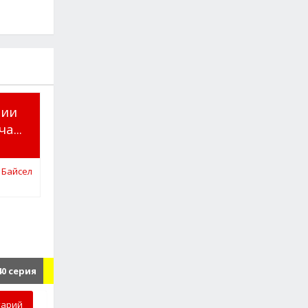
рии
а...
40 серия
тарий