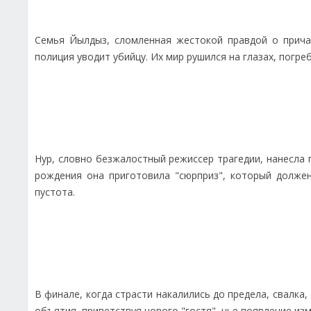
Семья Йылдыз, сломленная жестокой правдой о причас
полиция уводит убийцу. Их мир рушился на глазах, погр
Нур, словно безжалостный режиссер трагедии, нанесла п
рождения она приготовила "сюрприз", который должен
пустота.
В финале, когда страсти накалились до предела, свалка
объятия, приветствуя нового "гостя", чье появление из