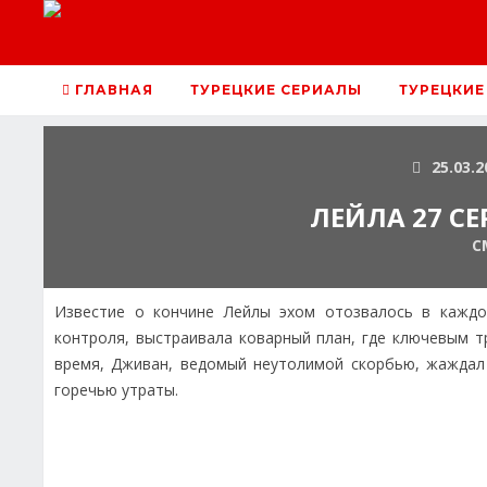
ГЛАВНАЯ
ТУРЕЦКИЕ СЕРИАЛЫ
ТУРЕЦКИЕ
25.03.2
ЛЕЙЛА 27 СЕ
С
Известие о кончине Лейлы эхом отозвалось в каждо
контроля, выстраивала коварный план, где ключевым 
время, Дживан, ведомый неутолимой скорбью, жаждал
горечью утраты.