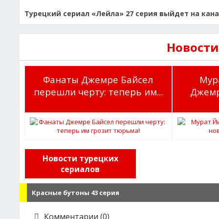
Турецкий сериал «Лейла» 27 серия выйдет на кана
Новости
Фанаты Джемре Байсел
Мур
перешли черту: теперь им...
Джемр
Новости турецких
сериалов
Красные бутоны 43 серия
Комментарии (0)