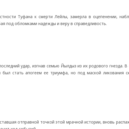
тности Туфана к смерти Лейлы, замерла в оцепенении, набл
ебая под обломками надежды и веру в справедливость.
оследний удар, изгнав семью Йылдыз из их родового гнезда. В
 был стать апогеем ее триумфа, но под маской ликования с
, ставшая отправной точкой этой мрачной истории, вновь распа
менит ход событий.