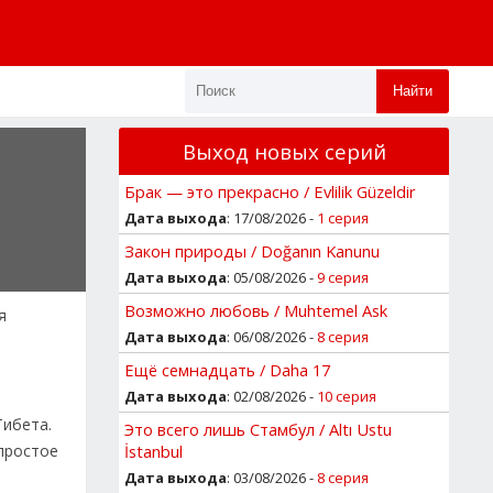
Найти
Выход новых серий
Брак — это прекрасно / Evlilik Güzeldir
Дата выхода
: 17/08/2026 -
1 серия
Закон природы / Doğanın Kanunu
Дата выхода
: 05/08/2026 -
9 серия
Возможно любовь / Muhtemel Ask
я
Дата выхода
: 06/08/2026 -
8 серия
Ещё семнадцать / Daha 17
Дата выхода
: 02/08/2026 -
10 серия
Тибета.
Это всего лишь Стамбул / Altı Ustu
епростое
İstanbul
Дата выхода
: 03/08/2026 -
8 серия