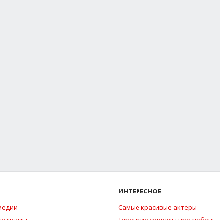
ИНТЕРЕСНОЕ
медии
Самые красивые актеры
елодрамы
Турецкие сериалы про любовь