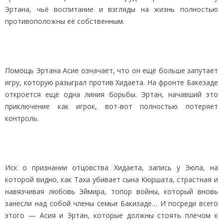
Эртана, чьё воспитание и взгляды на жизнь полностью
противоположны её собственным.
Помощь Эртана Асие означает, что он ещё больше запутает
игру, которую разыграл против Хидаета. На фронте Бакезаде
откроется ещё одна линия борьбы. Эртан, начавший это
приключение как игрок, вот-вот полностью потеряет
контроль.
Иск о признании отцовства Хидаета, запись у Эюпа, на
которой видно, как Таха убивает сына Кюршата, страстная и
навязчивая любовь Эймира, топор войны, который вновь
занесли над собой члены семьи Бакизаде… И посреди всего
этого — Асия и Эртан, которые должны стоять плечом к