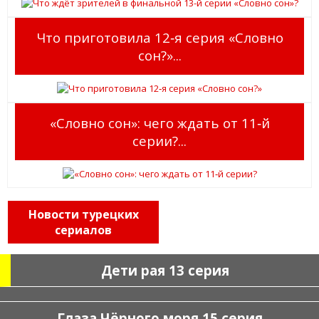
Что приготовила 12‑я серия «Словно
сон?»...
«Словно сон»: чего ждать от 11‑й
серии?...
Новости турецких
сериалов
Дети рая 13 серия
Глаза Чёрного моря 15 серия