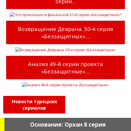
серии...
Возвращение Деврана. 50‑я серия
«Беззащитных»....
Анализ 49‑й серии проекта
«Беззащитные»....
Новости турецких
сериалов
Основание: Орхан 8 серия