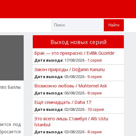
Найти
Выход новых серий
Брак — это прекрасно / Evlilik Güzeldir
Дата выхода
: 17/08/2026 -
1 серия
Закон природы / Doğanın Kanunu
Дата выхода
: 05/08/2026 -
9 серия
Возможно любовь / Muhtemel Ask
ство Баллы
Дата выхода
: 06/08/2026 -
8 серия
Ещё семнадцать / Daha 17
Дата выхода
: 02/08/2026 -
10 серия
Это всего лишь Стамбул / Altı Ustu
ается под
İstanbul
 бросается
Дата выхода
: 03/08/2026 -
8 серия