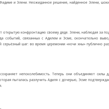
Фадиме и Элени. Неожиданное решение, найденное Элени, шоки
т открытую конфронтацию своему дяде. Элени, наблюдая за по
да событий, связанных с Адилем и Эсме, окончательно выво
й серьёзный шаг: во время церемонии «ночи хны» публично ра
 сохраняет непоколебимость. Теперь они объединяют силы 
оторая пыталась разлучить Адиля с дочерью, Эсме подтверждае
я.