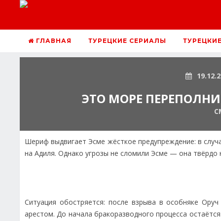
ГЛАВНАЯ
ТУРЕЦКИЕ СЕРИАЛЫ
ТУРЕЦКИ
19.12.
ЭТО МОРЕ ПЕРЕПОЛНИТ
С
Шериф выдвигает Эсме жёсткое предупреждение: в случа
на Адиля. Однако угрозы не сломили Эсме — она твёрдо 
Ситуация обостряется: после взрыва в особняке Оруч
арестом. До начала бракоразводного процесса остаётся