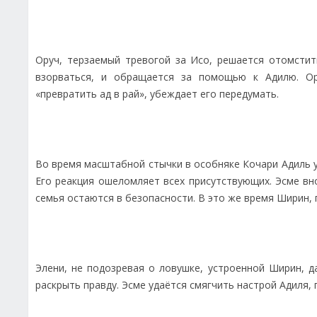
Оруч, терзаемый тревогой за Исо, решается отомстит
взорваться, и обращается за помощью к Адилю. Ор
«превратить ад в рай», убеждает его передумать.
Во время масштабной стычки в особняке Кочари Адиль у
Его реакция ошеломляет всех присутствующих. Эсме вн
семья остаются в безопасности. В это же время Ширин,
Элени, не подозревая о ловушке, устроенной Ширин, 
раскрыть правду. Эсме удаётся смягчить настрой Адиля,