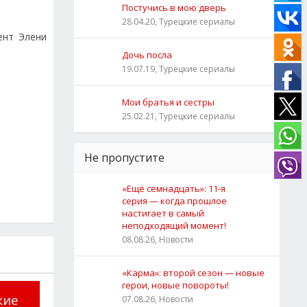
Постучись в мою дверь
28.04.20, Турецкие сериалы
ент Элени
Дочь посла
19.07.19, Турецкие сериалы
Мои братья и сестры
25.02.21, Турецкие сериалы
Не пропустите
«Ещё семнадцать»: 11‑я
серия — когда прошлое
настигает в самый
неподходящий момент!
08.08.26, Новости
«Карма»: второй сезон — новые
герои, новые повороты!
кие
07.08.26, Новости