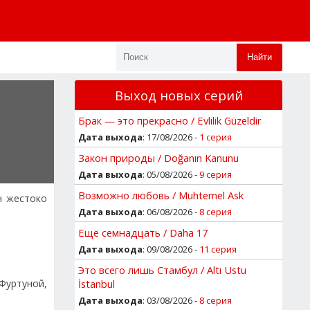
Найти
Выход новых серий
Брак — это прекрасно / Evlilik Güzeldir
Дата выхода
: 17/08/2026 -
1 серия
Закон природы / Doğanın Kanunu
Дата выхода
: 05/08/2026 -
9 серия
Возможно любовь / Muhtemel Ask
н жестоко
Дата выхода
: 06/08/2026 -
8 серия
Ещё семнадцать / Daha 17
Дата выхода
: 09/08/2026 -
11 серия
Это всего лишь Стамбул / Altı Ustu
 Фуртуной,
İstanbul
Дата выхода
: 03/08/2026 -
8 серия