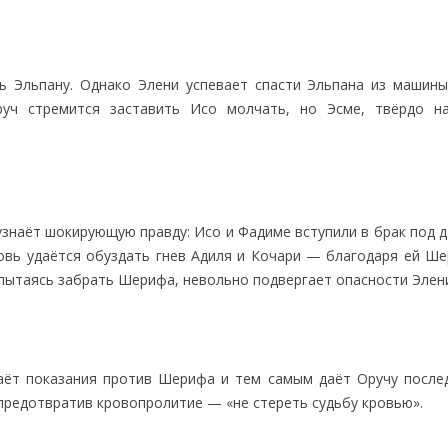
ь Эльпану. Однако Элени успевает спасти Эльпана из машины
уч стремится заставить Исо молчать, но Эсме, твёрдо н
знаёт шокирующую правду: Исо и Фадиме вступили в брак под д
овь удаётся обуздать гнев Адиля и Кочари — благодаря ей Ше
 пытаясь забрать Шерифа, невольно подвергает опасности Элен
даёт показания против Шерифа и тем самым даёт Оручу после
 предотвратив кровопролитие — «не стереть судьбу кровью».