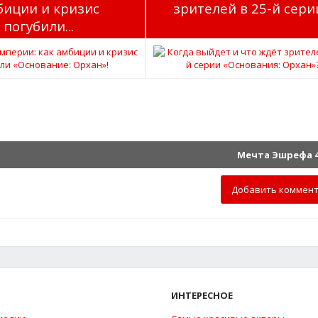
биции и кризис
зрителей в 25-й серии
погубили...
Мечта Эшрефа 4
Добавить коммен
ИНТЕРЕСНОЕ