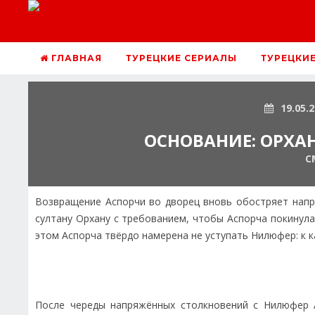
ГЛАВНАЯ
ТУРЕЦКИЕ СЕРИАЛЫ
ТУРЕЦКИ
19.05.
ОСНОВАНИЕ: ОРХАН
С
Возвращение Аспорчи во дворец вновь обостряет нап
султану Орхану с требованием, чтобы Аспорча покинул
этом Аспорча твёрдо намерена не уступать Нилюфер: к 
После череды напряжённых столкновений с Нилюфер А