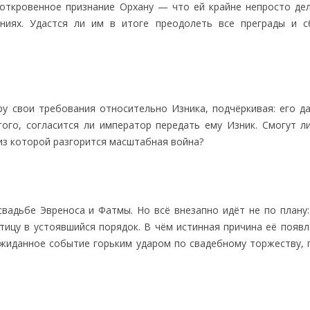
 откровенное признание Орхану — что ей крайне непросто дел
иях. Удастся ли им в итоге преодолеть все преграды и с
у свои требования относительно Изника, подчёркивая: его д
ого, согласится ли император передать ему Изник. Смогут л
 из которой разгорится масштабная война?
вадьбе Эвреноса и Фатмы. Но всё внезапно идёт не по плану:
тицу в устоявшийся порядок. В чём истинная причина её появл
ожиданное событие горьким ударом по свадебному торжеству, 