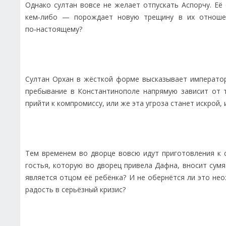
Однако султан вовсе не желает отпускать Аспорчу. Её
кем‑либо — порождает новую трещину в их отношен
по‑настоящему?
Султан Орхан в жёсткой форме высказывает император
пребывание в Константинополе напрямую зависит от т
прийти к компромиссу, или же эта угроза станет искрой,
Тем временем во дворце вовсю идут приготовления к с
гостья, которую во дворец привела Дафна, вносит сумя
является отцом её ребёнка? И не обернётся ли это не
радость в серьёзный кризис?