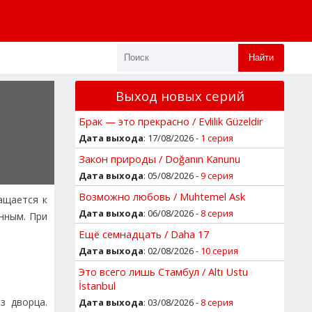
Найти
Выход новых серий
Брак — это прекрасно / Evlilik Güzeldir
Дата выхода
: 17/08/2026 -
1 серия
Закон природы / Doğanın Kanunu
Дата выхода
: 05/08/2026 -
9 серия
Возможно любовь / Muhtemel Ask
ащается к
Дата выхода
: 06/08/2026 -
8 серия
нным. При
Ещё семнадцать / Daha 17
Дата выхода
: 02/08/2026 -
10 серия
Это всего лишь Стамбул / Altı Ustu
İstanbul
з дворца.
Дата выхода
: 03/08/2026 -
8 серия