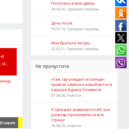
Постучись в мою дверь
28.04.20, Турецкие сериалы
Дочь посла
19.07.19, Турецкие сериалы
Мои братья и сестры
25.02.21, Турецкие сериалы
‑я
и...
Не пропустите
«Там, где рождается солнце»:
громкая замена и новый виток в
карьере Бурака Озчивита!
07.08.26, Новости
6 турецких знаменитостей, чьи
разводы прогремели на всю
страну!
3 серия
06.08.26, Новости