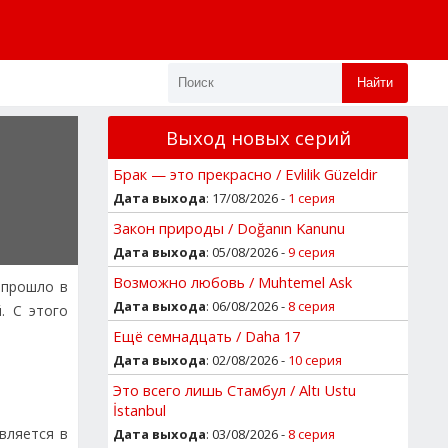
Найти
Выход новых серий
Брак — это прекрасно / Evlilik Güzeldir
Дата выхода
: 17/08/2026 -
1 серия
Закон природы / Doğanın Kanunu
Дата выхода
: 05/08/2026 -
9 серия
Возможно любовь / Muhtemel Ask
 прошло в
Дата выхода
: 06/08/2026 -
8 серия
. С этого
Ещё семнадцать / Daha 17
Дата выхода
: 02/08/2026 -
10 серия
Это всего лишь Стамбул / Altı Ustu
İstanbul
вляется в
Дата выхода
: 03/08/2026 -
8 серия