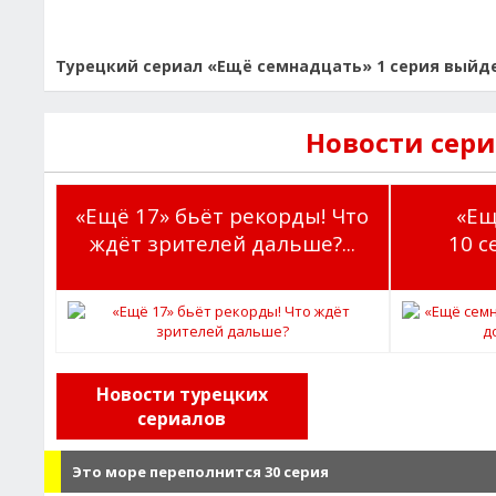
Турецкий сериал «Ещё семнадцать» 1 серия выйдет 
Новости сер
«Ещё 17» бьёт рекорды! Что
«Ещ
ждёт зрителей дальше?...
10 с
Новости турецких
сериалов
Это море переполнится 30 серия