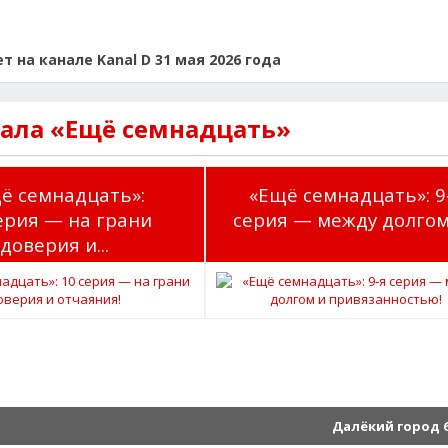
на канале Kanal D 31 мая 2026 года
иала «Ещё семнадцать»
ё семнадцать»:
«Ещё семнадцать»: 9
ерия — на грани
серия — между долгом 
доверия и...
Далёкий город 6