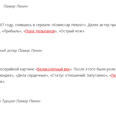
Памир Пекин
07 году, снявшись в сериале «Комиссар Невзат». Далее актер пр
, «Прибыль», «
Пора тюльпанов
», «Острый нож».
кий актер Памир Пекин
госерийной картине «
Великолепный век
». После этого были роли
юндже», «Дела сердечные», «Статус отношений: Запутанно», «
Пе
е».
р Турции Памир Пекин