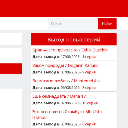
Найти
Выход новых серий
Брак — это прекрасно / Evlilik Güzeldir
Дата выхода
: 17/08/2026 -
1 серия
Закон природы / Doğanın Kanunu
Дата выхода
: 05/08/2026 -
9 серия
Возможно любовь / Muhtemel Ask
Дата выхода
: 06/08/2026 -
8 серия
Ещё семнадцать / Daha 17
Дата выхода
: 02/08/2026 -
10 серия
Это всего лишь Стамбул / Altı Ustu
İstanbul
Дата выхода
: 03/08/2026 -
8 серия