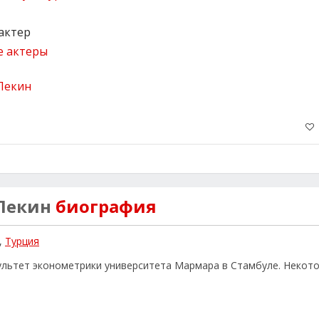
актер
е актеры
Пекин
биография
,
Турция
ультет эконометрики университета Мармара в Стамбуле. Некот