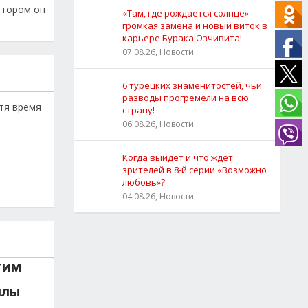
котором он
«Там, где рождается солнце»:
громкая замена и новый виток в
карьере Бурака Озчивита!
07.08.26, Новости
6 турецких знаменитостей, чьи
разводы прогремели на всю
стя время
страну!
06.08.26, Новости
Когда выйдет и что ждёт
зрителей в 8-й серии «Возможно
любовь»?
04.08.26, Новости
гим
нлы