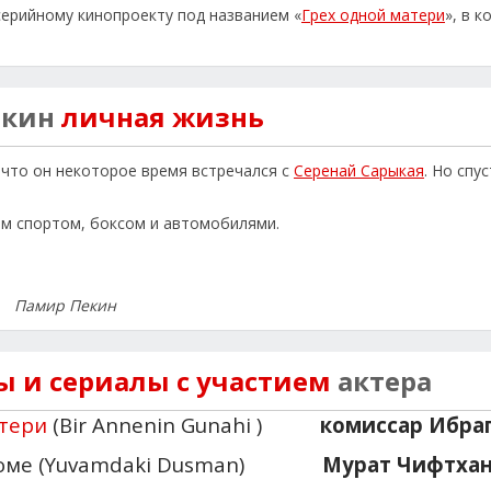
серийному кинопроекту под названием «
Грех одной матери
», в 
екин
личная жизнь
 что он некоторое время встречался с
Серенай Сарыкая
. Но спу
ым спортом, боксом и автомобилями.
Памир Пекин
 и сериалы с участием
актера
атери
(Bir Annenin Gunahi )
комиссар Ибра
оме (Yuvamdaki Dusman)
Мурат Чифтха