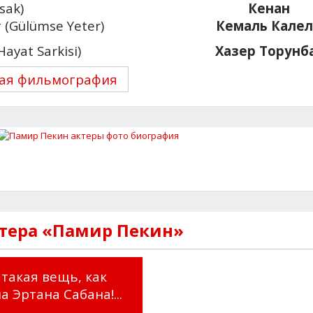
sak)
Кенан
 (Gülümse Yeter)
Кемаль Кале
Hayat Sarkisi)
Хазер Торунб
ая фильмография
ктера «Памир Пекин»
 такая вещь, как
а Эртана Сабана!...