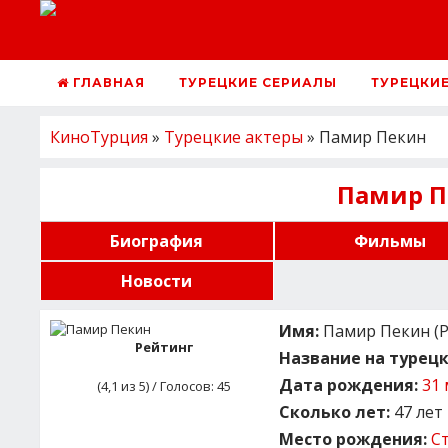
ГЛАВНАЯ
ТУРЕЦКИЕ СЕРИАЛЫ
ТУРЕЦКИ
КиноТурция
»
Турецкие актеры
» Памир Пекин
Памир П
Биография
Фильмы
Новости
Имя:
Памир Пекин (Pa
Рейтинг
Название на турецк
Дата рождения:
31 
(
4,1
из 5) / Голосов:
45
Сколько лет:
47 лет
Место рождения:
С