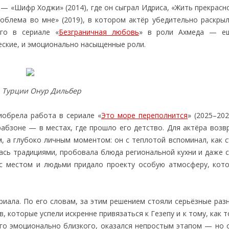
 «Шифр Ходжи» (2014), где он сыграл Идриса, «Жить прекрасно
роблема во мне» (2019), в котором актёр убедительно раскры
го в сериале «
Безграничная любовь
» в роли Ахмеда — е
еские, и эмоционально насыщенные роли.
 Турции Онур Дильбер
обрела работа в сериале «
Это море переполнится
» (2025–202
рабзоне — в местах, где прошло его детство. Для актёра возв
, а глубоко личным моментом: он с теплотой вспоминал, как 
сь традициями, пробовала блюда региональной кухни и даже с
с местом и людьми придало проекту особую атмосферу, кот
риала. По его словам, за этим решением стояли серьёзные раз
, которые успели искренне привязаться к Гезепу и к тому, как 
кого эмоционально близкого, оказался непростым этапом — но 