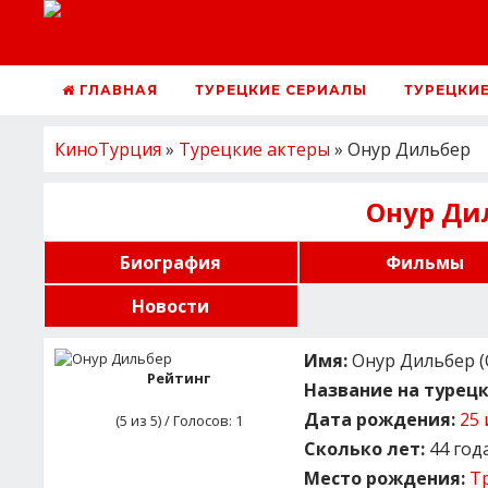
ГЛАВНАЯ
ТУРЕЦКИЕ СЕРИАЛЫ
ТУРЕЦКИ
КиноТурция
»
Турецкие актеры
» Онур Дильбер
Онур Ди
Биография
Фильмы
Новости
Имя:
Онур Дильбер (O
Рейтинг
Название на турецк
Дата рождения:
25 
(
5
из 5) / Голосов:
1
Сколько лет:
44 год
Место рождения:
Т