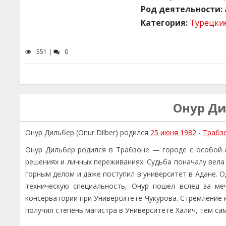
Род деятельности:
Категория:
Турецки
551 |
0
Онур Д
Онур Дильбер (Onur Dilber) родился
25 июня 1982
-
Трабз
Онур Дильбер родился в Трабзоне — городе с особой 
решениях и личных переживаниях. Судьба поначалу вела 
горным делом и даже поступил в университет в Адане. О
техническую специальность, Онур пошёл вслед за ме
консерватории при Университете Чукурова. Стремление 
получил степень магистра в Университете Халич, тем с