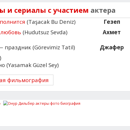
 и сериалы с участием
актера
еполнится
(Taşacak Bu Deniz)
Гезеп
 любовь
(Hudutsuz Sevda)
Ахмет
 праздник (Görevimiz Tatil)
Джафер
)
о (Yasamak Güzel Sey)
ая фильмография