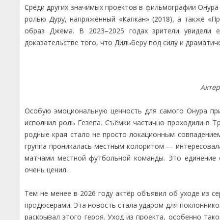
Среди других значимых проектов в фильмографии Онура —
ролью Дуру, напряжённый «Капкан» (2018), а также «П
образ Джема. В 2023–2025 годах зрители увидели е
доказательстве того, что Дильберу под силу и драматич
Актер
Особую эмоциональную ценность для самого Онура при
исполнил роль Гезепа. Съёмки частично проходили в Т
родные края стало не просто локационным совпадением
группа проникалась местным колоритом — интересовала
матчами местной футбольной команды. Это единение 
очень ценил.
Тем не менее в 2026 году актёр объявил об уходе из се
продюсерами. Эта новость стала ударом для поклонников
раскрывал этого героя. Уход из проекта, особенно та