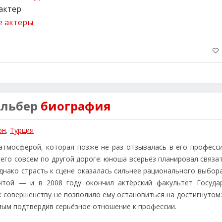
актер
е актеры
ильбер
биография
он
,
Турция
атмосферой, которая позже не раз отзывалась в его професс
его совсем по другой дороге: юноша всерьёз планировал связа
днако страсть к сцене оказалась сильнее рационального выбор
чтой — и в 2008 году окончил актёрский факультет Госуда
к совершенству не позволило ему остановиться на достигнутом
амым подтвердив серьёзное отношение к профессии.