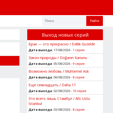
Найти
Выход новых серий
Брак — это прекрасно / Evlilik Güzeldir
Дата выхода
: 17/08/2026 -
1 серия
Закон природы / Doğanın Kanunu
Дата выхода
: 05/08/2026 -
9 серия
Возможно любовь / Muhtemel Ask
Дата выхода
: 06/08/2026 -
8 серия
Ещё семнадцать / Daha 17
Дата выхода
: 02/08/2026 -
10 серия
Это всего лишь Стамбул / Altı Ustu
İstanbul
Дата выхода
: 03/08/2026 -
8 серия