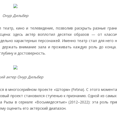
Онур Дильбер
 театр, кино и телевидение, позволив раскрыть разные грани
сцена: здесь актёр воплотил десятки образов — от класси
редельно характерных персонажей. Именно театр стал для него
, держать внимание зала и проживать каждую роль до конца.
глубину и достоверность.
ий актер Онур Дильбер
я в многосерийном проекте «Шторм» (Fırtına). С этого момент
новый проект становился ступенью к признанию. Одной из самы
а Рызы в сериале «Восьмидесятые» (2012–2022): эта роль при
му оценить его актёрский диапазон.