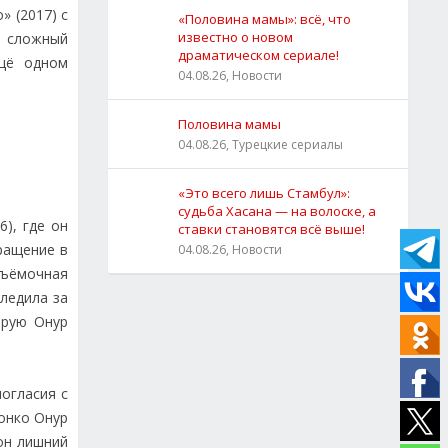
» (2017) с
«Половина мамы»: всё, что
известно о новом
л сложный
драматическом сериале!
щё одном
04.08.26, Новости
Половина мамы
04.08.26, Турецкие сериалы
«Это всего лишь Стамбул»:
судьба Хасана — на волоске, а
6), где он
ставки становятся всё выше!
ращение в
04.08.26, Новости
съёмочная
ледила за
орую Онур
ногласия с
тонко Онур
он лишний