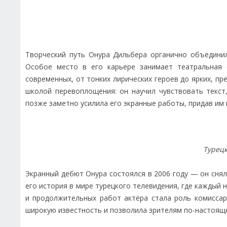
Творческий путь Онура Дильбера органично объединил
Особое место в его карьере занимает театральная 
современных, от тонких лирических героев до ярких, п
школой перевоплощения: он научил чувствовать текст
позже заметно усилила его экранные работы, придав им 
Турецк
Экранный дебют Онура состоялся в 2006 году — он снялс
его история в мире турецкого телевидения, где каждый 
и продолжительных работ актёра стала роль комиссар
широкую известность и позволила зрителям по-настояще