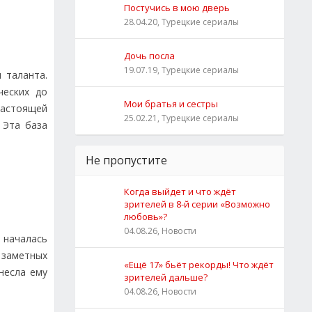
Постучись в мою дверь
28.04.20, Турецкие сериалы
Дочь посла
19.07.19, Турецкие сериалы
 таланта.
ческих до
Мои братья и сестры
 настоящей
25.02.21, Турецкие сериалы
 Эта база
Не пропустите
Когда выйдет и что ждёт
зрителей в 8-й серии «Возможно
любовь»?
04.08.26, Новости
а началась
х заметных
«Ещё 17» бьёт рекорды! Что ждёт
несла ему
зрителей дальше?
04.08.26, Новости