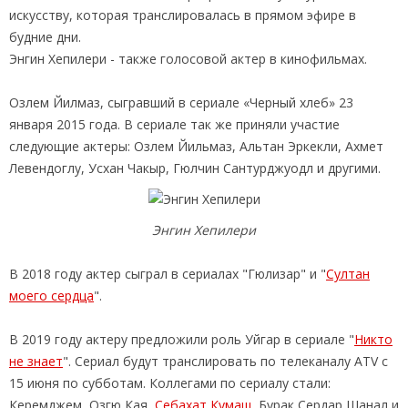
искусству, которая транслировалась в прямом эфире в
будние дни.
Энгин Хепилери - также голосовой актер в кинофильмах.
Озлем Йилмаз, сыгравший в сериале «Черный хлеб» 23
января 2015 года. В сериале так же приняли участие
следующие актеры: Озлем Йильмаз, Альтан Эркекли, Ахмет
Левендоглу, Усхан Чакыр, Гюлчин Сантурджуодл и другими.
Энгин Хепилери
В 2018 году актер сыграл в сериалах "Гюлизар" и "
Султан
моего сердца
".
В 2019 году актеру предложили роль Уйгар в сериале "
Никто
не знает
". Сериал будут транслировать по телеканалу ATV с
15 июня по субботам. Коллегами по сериалу стали:
Керемджем, Озгю Кая,
Себахат Кумаш
, Бурак Сердар Шанал и