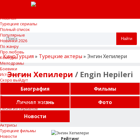
Главная
Турецкие сериалы
Полный список
Популярные
Найти
Новинки 2026
По жанру
Про любовь
КиноТурция
»
Турецкие актеры
» Энгин Хепилери
Комедии
Мелодрамы
Боевики
Энгин Хепилери
/ Engin Hepileri
Исторические
Скоро выйдут
Фрагменты
Биография
Фильмы
Описание серий
Завершенные сериалы
Личная жизнь
Фото
Сериалы на перерыве
Песни из сериалов
Турецкие актеры
Новости
Актеры
Актрисы
Турецкие фильмы
Новости
Рейтинг