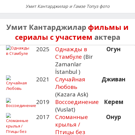
Умит Кантарджилар и Гамзе Топуз фото
Умит Кантарджилар
фильмы и
сериалы с участием
актера
2025
Однажды в
Огун
Стамбуле
(Bir
Zamanlar
İstanbul )
2021
Случайная
Дживан
Любовь
(Kazara Ask)
2019
Воссоединение
Керем
(Vuslat)
2017
Сломанные
Онур
крылья /
Птицы без