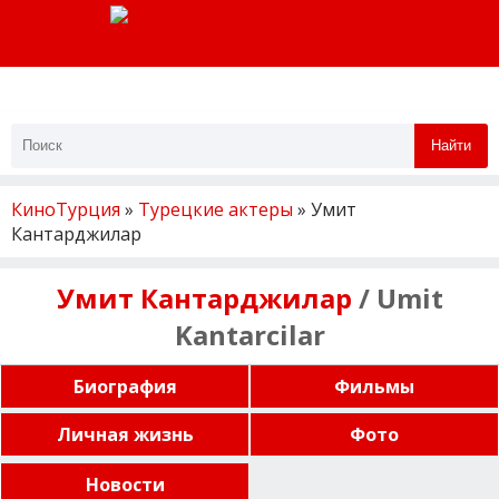
Найти
КиноТурция
»
Турецкие актеры
» Умит
Кантарджилар
Умит Кантарджилар
/ Umit
Kantarcilar
Биография
Фильмы
Личная жизнь
Фото
Новости