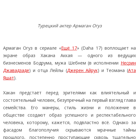
Турецкий актер Армаган Огуз
Армаган Огуз в сериале «
Ещё 17
» (Daha 17) воплощает на
экране образ Хакана Аккая — одного из ведущих
бизнесменов Бодрума, мужа Шебнем (в исполнении
Несрин
Джавадзаде
) и отца Лейлы (
Джерен Айрук
) и Теомана (
Ата
Яшат
).
Хакан предстаёт перед зрителями как влиятельный и
состоятельный человек, безупречный на первый взгляд глава
семейства. Его манеры, стиль жизни и положение в
обществе создают образ успешного и респектабельного
человека, которому, кажется, подвластно всё. Однако за
фасадом благополучия скрываются мрачные тайны
прошлого, постепенно проступающие сквозь тщательно