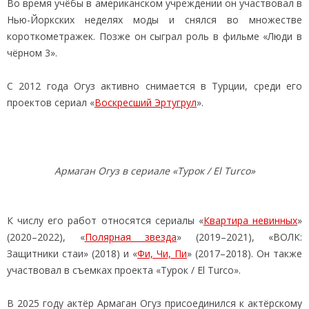
Во время учёбы в американском учреждении он участвовал в
Нью-Йоркских неделях моды и снялся во множестве
короткометражек. Позже он сыграл роль в фильме «Люди в
чёрном 3».
С 2012 года Огуз активно снимается в Турции, среди его
проектов сериал «
Воскресший Эртугрул
».
Армаган Огуз в сериале «Турок / El Turco»
К числу его работ относятся сериалы «
Квартира невинных
»
(2020–2022), «
Полярная звезда
» (2019–2021), «ВОЛК:
Защитники стаи» (2018) и «
Фи, Чи, Пи
» (2017–2018). Он также
участвовал в съемках проекта «Турок / El Turco».
В 2025 году актёр Армаган Огуз присоединился к актёрскому