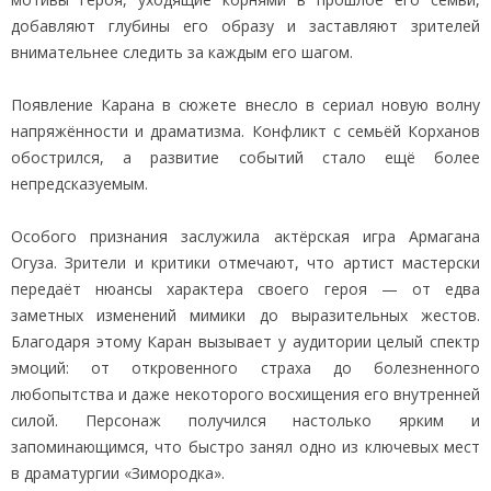
добавляют глубины его образу и заставляют зрителей
внимательнее следить за каждым его шагом.
Появление Карана в сюжете внесло в сериал новую волну
напряжённости и драматизма. Конфликт с семьёй Корханов
обострился, а развитие событий стало ещё более
непредсказуемым.
Особого признания заслужила актёрская игра Армагана
Огуза. Зрители и критики отмечают, что артист мастерски
передаёт нюансы характера своего героя — от едва
заметных изменений мимики до выразительных жестов.
Благодаря этому Каран вызывает у аудитории целый спектр
эмоций: от откровенного страха до болезненного
любопытства и даже некоторого восхищения его внутренней
силой. Персонаж получился настолько ярким и
запоминающимся, что быстро занял одно из ключевых мест
в драматургии «Зимородка».