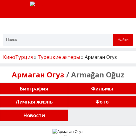
Найти
КиноТурция
»
Турецкие актеры
» Армаган Огуз
Армаган Огуз
/ Armağan Oğuz
Биография
Фильмы
Личная жизнь
Фото
Новости