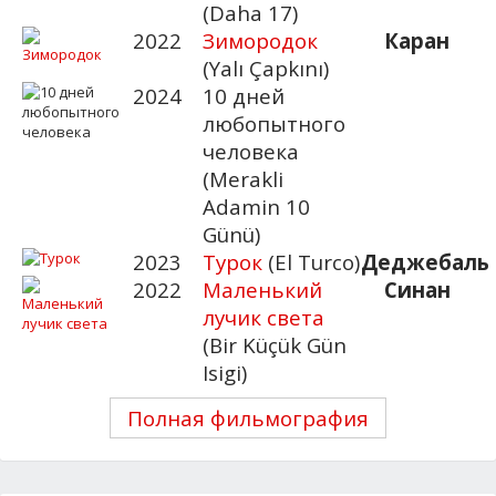
(Daha 17)
2022
Зимородок
Каран
(Yalı Çapkını)
2024
10 дней
любопытного
человека
(Merakli
Adamin 10
Günü)
2023
Турок
(El Turco)
Деджебаль
2022
Маленький
Синан
лучик света
(Bir Küçük Gün
Isigi)
Полная фильмография