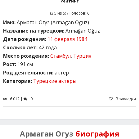
Рейтинг
(
3,5
из 5) / Голосов:
6
Имя:
Армаган Огуз (Armagan Oguz)
Название на турецком:
Armağan Oğuz
Дата рождения:
11 февраля 1984
Сколько лет:
42 года
Место рождения:
Стамбул
,
Турция
Рост:
191 см
Род деятельности:
актер
Категория:
Турецкие актеры
6 012 |
0
В закладки
Армаган Огуз
биография