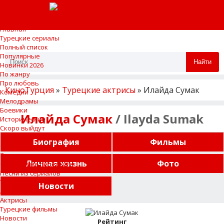
Главная
Турецкие сериалы
Полный список
Популярные
Найти
Новинки 2026
По жанру
Про любовь
КиноТурция
»
Турецкие актрисы
» Илайда Сумак
Комедии
Мелодрамы
Боевики
Илайда Сумак
/ Ilayda Sumak
Исторические
Скоро выйдут
Фрагменты
Биография
Фильмы
Описание серий
Завершенные сериалы
Личная жизнь
Фото
Сериалы на перерыве
Песни из сериалов
Турецкие актеры
Новости
Актеры
Актрисы
Турецкие фильмы
Новости
Рейтинг