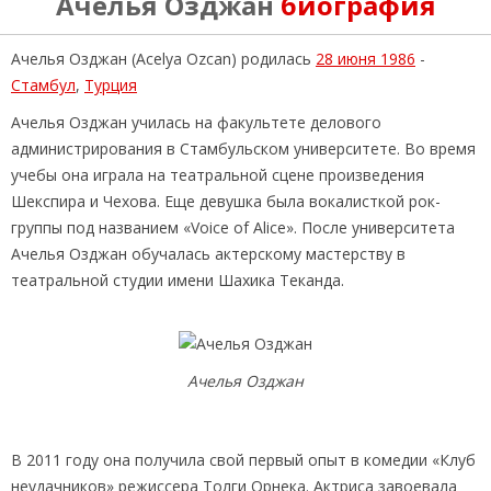
Ачелья Озджан
биография
Ачелья Озджан (Acelya Ozcan) родилась
28 июня 1986
-
Стамбул
,
Турция
Ачелья Озджан училась на факультете делового
администрирования в Стамбульском университете. Во время
учебы она играла на театральной сцене произведения
Шекспира и Чехова. Еще девушка была вокалисткой рок-
группы под названием «Voice of Alice». После университета
Ачелья Озджан обучалась актерскому мастерству в
театральной студии имени Шахика Теканда.
Ачелья Озджан
В 2011 году она получила свой первый опыт в комедии «Клуб
неудачников» режиссера Толги Орнека. Актриса завоевала