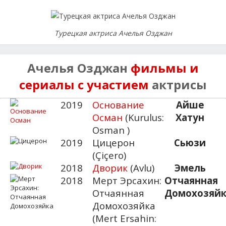
Турецкая актриса Ачелья Озджан
Ачелья Озджан
фильмы и
сериалы с участием
актрисы
2019
Основание
Айше
Осман
(Kurulus:
Хатун
Osman )
2019
Цицерон
Сьюзи
(Çiçero)
2018
Дворик
(Avlu)
Эмель
2018
Мерт Эрсахин:
Отчаянная
Отчаянная
Домохозяйк
Домохозяйка
(Mert Ersahin: