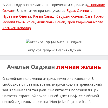
В 2019 году она снялась в историческом сериале «
Основание
Осман
». В нем также приняли участие
Бурак Озчивит
,
Нуреттин Сёнмез
,
Рагып Саваш
,
Сарухан Хюнель
,
Озге Торер
,
Исмаил Хаккы Урюн
,
Айшегюль Гюнай
,
Эрен Хаджисалихоглу
,
Аслыхан Каралар
.
Актриса Турции Ачелья Озджан
Ачелья Озджан
личная жизнь
О семейном положении актрисы ничего не известно. В
свободное от съемок время, актриса ходит в тренажерный
зал и занимается танцами. Она питается полезной пищей.
Является страстной поклонницей Эдит Пиаф, ее любимой
песней и девизом является "Non Je Ne Regrette Rien".