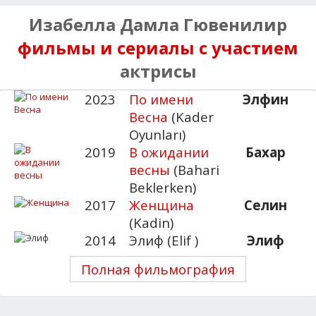
Изабелла Дамла Гювенилир
фильмы и сериалы с участием
актрисы
2023
По имени
Элфин
Весна
(Kader
Oyunları)
2019
В ожидании
Бахар
весны
(Bahari
Beklerken)
2017
Женщина
Селин
(Kadin)
2014
Элиф (Elif )
Элиф
Полная фильмография