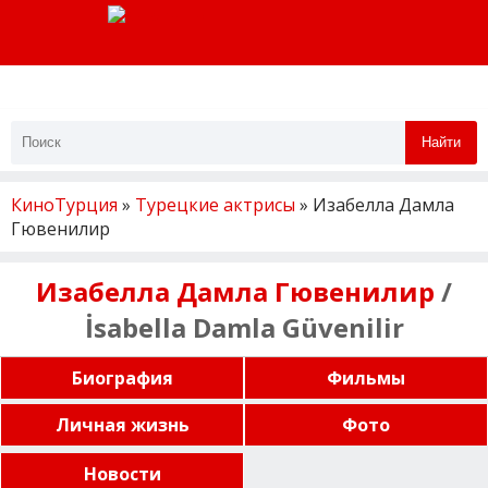
Найти
КиноТурция
»
Турецкие актрисы
» Изабелла Дамла
Гювенилир
Изабелла Дамла Гювенилир
/
İsabella Damla Güvenilir
Биография
Фильмы
Личная жизнь
Фото
Новости