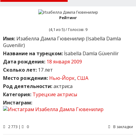
Рейтинг
(
4,1
из 5) / Голосов:
9
Имя:
Изабелла Дамла Гювенилир (Isabella Damla
Guvenilir)
Название на турецком:
İsabella Damla Güvenilir
Дата рождения:
18 января 2009
Сколько лет:
17 лет
Место рождения:
Нью-Йорк
,
США
Род деятельности:
актриса
Категория:
Турецкие актрисы
Инстаграм:
2 773 |
0
В закладки