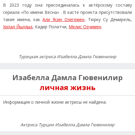
В 2023 году она присоединалась к актёрскому составу
сериала «По имени Весна» . В касте проекта присутствовали
такие имена, как
Али Ясин Озегемен
, Тюрку Су Демирель,
Хилал Йылдыз
, Кадир Полатчи,
Мелис Озчимен
.
Турецкая актриса Изабелла Дамла Гювенилир
Изабелла Дамла Гювенилир
личная жизнь
Информация о личной жизни актрисы не найдена.
Актриса Турции Изабелла Дамла Гювенилир