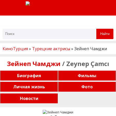
Найти
КиноТурция
»
Турецкие актрисы
» Зейнеп Чамджи
Зейнеп Чамджи
/ Zeynep Çamcı
Биография
Фильмы
Личная жизнь
Фото
Новости