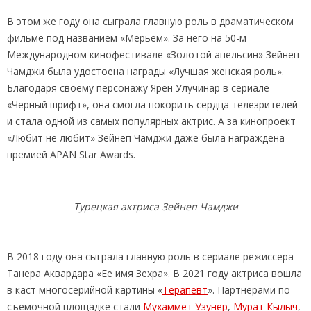
В этом же году она сыграла главную роль в драматическом
фильме под названием «Мерьем». За него на 50-м
Международном кинофестивале «Золотой апельсин» Зейнеп
Чамджи была удостоена награды «Лучшая женская роль».
Благодаря своему персонажу Ярен Улучинар в сериале
«Черный шрифт», она смогла покорить сердца телезрителей
и стала одной из самых популярных актрис. А за кинопроект
«Любит не любит» Зейнеп Чамджи даже была награждена
премией APAN Star Awards.
Турецкая актриса Зейнеп Чамджи
В 2018 году она сыграла главную роль в сериале режиссера
Танера Аквардара «Ее имя Зехра». В 2021 году актриса вошла
в каст многосерийной картины «
Терапевт
». Партнерами по
съемочной площадке стали
Мухаммет Узунер
,
Мурат Кылыч
,