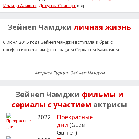
Илайда Алишан
,
Долунай Сойсерт
и др.
Зейнеп Чамджи
личная жизнь
6 июня 2015 года Зейнеп Чамджи вступила в брак с
профессиональным фотографом Серхатом Байрамом.
Актриса Турции Зейнеп Чамджи
Зейнеп Чамджи
фильмы и
сериалы с участием
актрисы
2022
Прекрасные
дни
(Güzel
Günler)