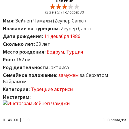
Рейтинг
(
3,3
из 5) / Голосов:
30
Имя:
Зейнеп Чамджи (Zeynep Camci)
Название на турецком:
Zeynep Çamcı
Дата рождения:
11 декабря 1986
Сколько лет:
39 лет
Место рождения:
Бодрум
,
Турция
Рост:
162 см
Род деятельности:
актриса
Семейное положение:
замужем
за Серхатом
Байрамом
Категория:
Турецкие актрисы
Инстаграм:
46 001 |
0
В закладки