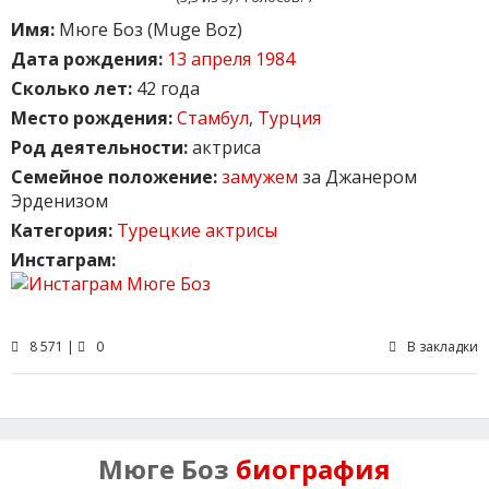
Имя:
Мюге Боз (Muge Boz)
Дата рождения:
13 апреля 1984
Сколько лет:
42 года
Место рождения:
Стамбул
,
Турция
Род деятельности:
актриса
Семейное положение:
замужем
за Джанером
Эрденизом
Категория:
Турецкие актрисы
Инстаграм:
8 571 |
0
В закладки
Мюге Боз
биография