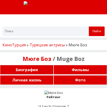
Найти
КиноТурция
»
Турецкие актрисы
» Мюге Боз
Мюге Боз
/ Muge Boz
Биография
Фильмы
Личная жизнь
Фото
Рейтинг
(
3,3
из 5) / Голосов:
7