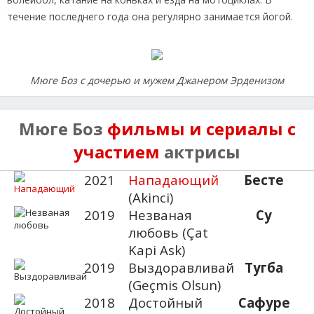
течение последнего года она регулярно занимается йогой.
Мюге Боз с дочерью и мужем Джанером Эрденизом
Мюге Боз
фильмы и сериалы с
участием
актрисы
2021
Нападающий
Бесте
(Akinci)
2019
Незваная
Су
любовь (Çat
Kapi Ask)
2019
Выздоравливай
Тугба
(Geçmis Olsun)
2018
Достойный
Сафуре