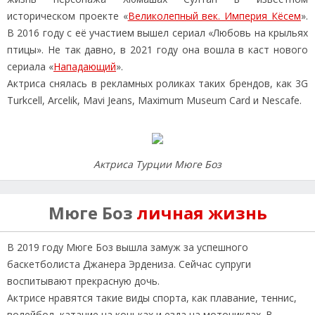
историческом проекте «
Великолепный век. Империя Кёсем
».
В 2016 году с её участием вышел сериал «Любовь на крыльях
птицы». Не так давно, в 2021 году она вошла в каст нового
сериала «
Нападающий
».
Актриса снялась в рекламных роликах таких брендов, как 3G
Turkcell, Arcelik, Mavi Jeans, Maximum Museum Card и Nescafe.
Актриса Турции Мюге Боз
Мюге Боз
личная жизнь
В 2019 году Мюге Боз вышла замуж за успешного
баскетболиста Джанера Эрдениза. Сейчас супруги
воспитывают прекрасную дочь.
Актрисе нравятся такие виды спорта, как плавание, теннис,
волейбол, катание на коньках и езда на мотоциклах. В