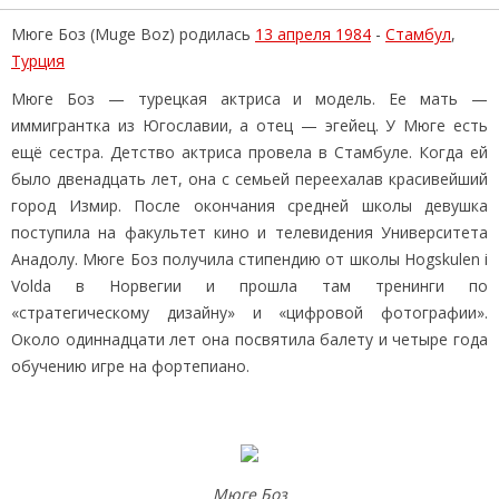
Мюге Боз (Muge Boz) родилась
13 апреля 1984
-
Стамбул
,
Турция
Мюге Боз — турецкая актриса и модель. Ее мать —
иммигрантка из Югославии, а отец — эгейец. У Мюге есть
ещё сестра. Детство актриса провела в Стамбуле. Когда ей
было двенадцать лет, она с семьей переехалав красивейший
город Измир. После окончания средней школы девушка
поступила на факультет кино и телевидения Университета
Анадолу. Мюге Боз получила стипендию от школы Hogskulen i
Volda в Норвегии и прошла там тренинги по
«стратегическому дизайну» и «цифровой фотографии».
Около одиннадцати лет она посвятила балету и четыре года
обучению игре на фортепиано.
Мюге Боз