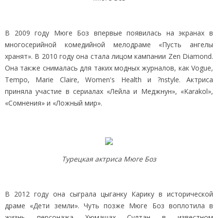
В 2009 году Мюге Боз впервые появилась на экранах в
многосерийной комедийной мелодраме «Пусть ангелы
хранят». В 2010 году она стала лицом кампании Zen Diamond.
Она также снималась для таких модных журналов, как Vogue,
Tempo, Marie Claire, Women's Health и ?nstyle. Актриса
приняла участие в сериалах «Лейла и Меджнун», «Karakol»,
«Сомнения» и «Ложный мир».
Турецкая актриса Мюге Боз
В 2012 году она сыграла цыганку Карику в исторической
драме «Дети земли». Чуть позже Мюге Боз воплотила в
жизнь персонажа Хюмашах Султан в известном