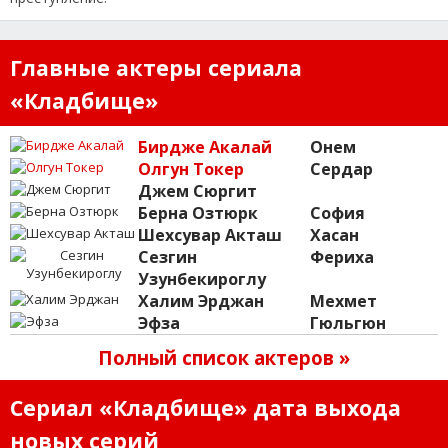
Главные актеры сериала
«Кладбище»
Бирдже Акалай
Онем
Олгун Токер
Сердар
Джем Сюргит
Берна Озтюрк
София
Шехсувар Акташ
Хасан
Сезгин
Фериха
Узунбекироглу
Халим Эрджан
Мехмет
Эфза
Гюльгюн
Полный список актеров »
Сериал «Кладбище» дата выхода
новых серий