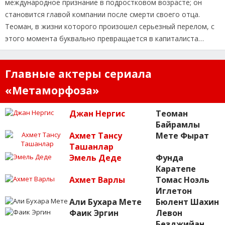
международное признание в подростковом возрасте; он
становится главой компании после смерти своего отца.
Теоман, в жизни которого произошел серьезный перелом, с
этого момента буквально превращается в капиталиста…
Главные актеры сериала
«Метаморфоза»
Джан Нергис
Теоман
Байрамлы
Ахмет Тансу
Мете Фырат
Ташанлар
Эмель Деде
Фунда
Каратепе
Ахмет Варлы
Томас Ноэль
Иглетон
Али Бухара Мете
Бюлент Шахин
Фаик Эргин
Левон
Безджийан